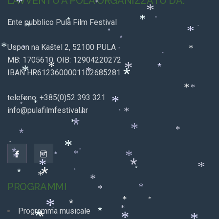
*
L’AVVENTO A POLA ORGANIZZATO DA:
*
*
*
*
*
*
Ente pubblico Pula Film Festival
*
*
*
*
*
*
Uspon na Kaštel 2, 52100 PULA
*
*
*
*
MB: 1705610, OIB: 12904220272
*
*
*
*
*
*
*
IBAN HR6123600001102685281
*
*
telefono: +385(0)52 393 321
*
*
*
*
info@pulafilmfestival.hr
*
*
*
*
*
*
*
*
*
*
*
*
*
*
*
*
*
*
*
*
*
*
*
*
*
*
PROGRAMMI
*
*
*
*
*
*
*
*
Programma musicale
*
*