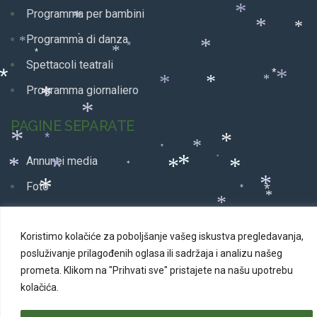
*
*
*
*
Programma per bambini
*
*
*
*
Programma di danza
*
*
*
*
*
Spettacoli teatrali
*
*
*
*
*
*
Programma giornaliero
*
*
*
PAGINE SEPARATE
*
*
*
*
*
*
*
Annunci media
*
*
*
*
*
*
*
Foto
*
*
*
*
Luoghi
*
*
*
*
*
*
*
*
*
*
Koristimo kolačiće za poboljšanje vašeg iskustva pregledavanja,
Marketing
*
*
*
*
posluživanje prilagođenih oglasa ili sadržaja i analizu našeg
*
*
Programmi terminati
*
prometa.
Klikom na "Prihvati sve" pristajete na našu upotrebu
*
*
kolačića.
*
*
*
*
*
*
*
*