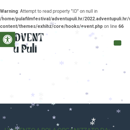
Warning
: Attempt to read property "ID" on null in
*
*
*
/home/pulafilmfestival/adventupuli.hr/2022.adventupuli.hr/
*
*
*
*
content/themes/exhibz/core/hooks/event.php
on line
66
*
*
*
Open toolbar
*
*
*
*
*
*
*
*
*
*
*
*
*
*
*
*
*
*
*
*
*
*
*
*
*
*
*
*
*
*
*
*
*
*
*
*
*
*
*
*
*
*
*
*
*
*
*
*
*
*
*
*
*
*
*
*
*
*
*
*
*
*
*
*
*
*
*
*