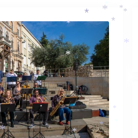
*
*
*
*
*
*
*
*
*
*
*
*
*
*
*
*
*
*
*
*
*
*