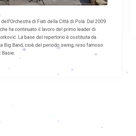
*
*
*
ell’Orchestra di Fiati della Città di Pola. Dal 2009
*
 che ha continuato il lavoro del primo leader di
*
rković. La base del repertorio è costituita da
la Big Band, cioè del periodo swing, reso famoso
 Basie.
*
*
*
*
*
*
*
*
*
*
*
*
*
*
*
*
*