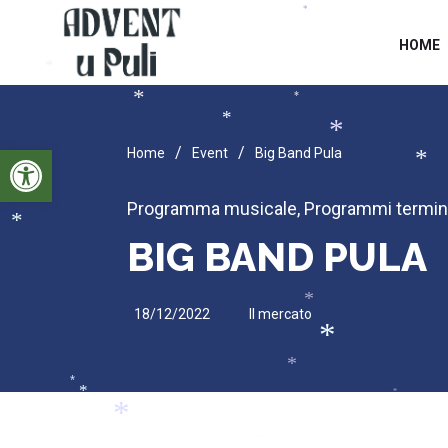
*
*
HOME
*
*
*
*
Open toolbar
*
/
/
Home
Event
Big Band Pula
*
Programma musicale
,
Programmi termin
*
BIG BAND PULA
18/12/2022
Il mercato
*
*
*
*
*
*
*
*
*