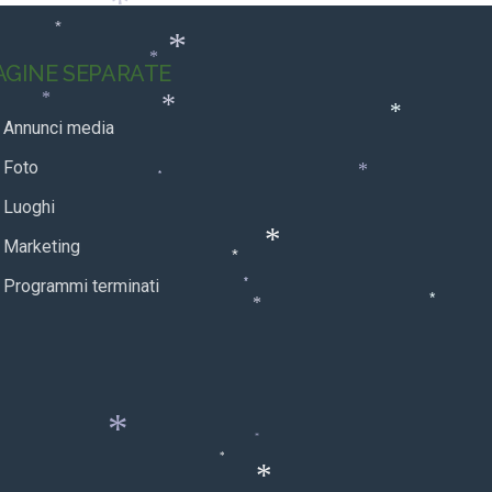
*
*
*
*
*
*
AGINE SEPARATE
*
*
*
*
*
Annunci media
*
Foto
*
*
Luoghi
Marketing
*
*
Programmi terminati
*
*
*
*
*
*