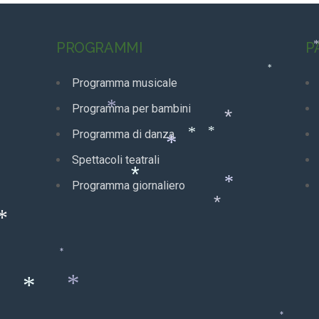
PROGRAMMI
P
*
Programma musicale
Programma per bambini
*
*
Programma di danza
*
*
*
Spettacoli teatrali
Programma giornaliero
*
*
*
*
*
*
*