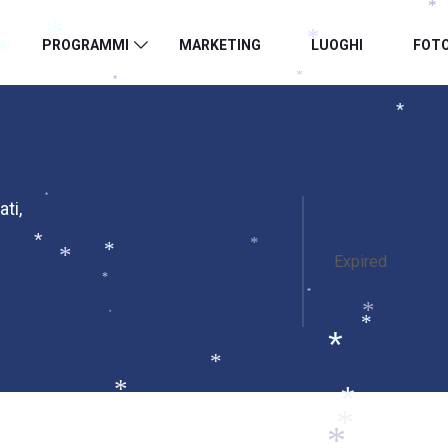
*
PROGRAMMI
MARKETING
LUOGHI
FOT
*
*
*
*
*
*
ati
,
*
*
*
Expired
*
*
*
*
*
*
*
*
*
*
*