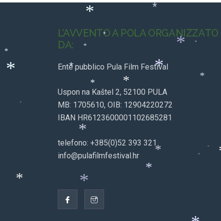
*
*
*
*
*
L’AVVENTO A POLA ORGANIZZATO
*
DA:
*
*
*
*
Ente pubblico Pula Film Festival
*
*
*
*
*
*
Uspon na Kaštel 2, 52100 PULA
MB: 1705610, OIB: 12904220272
*
IBAN HR6123600001102685281
*
telefono: +385(0)52 393 321
*
info@pulafilmfestival.hr
*
*
*
*
*