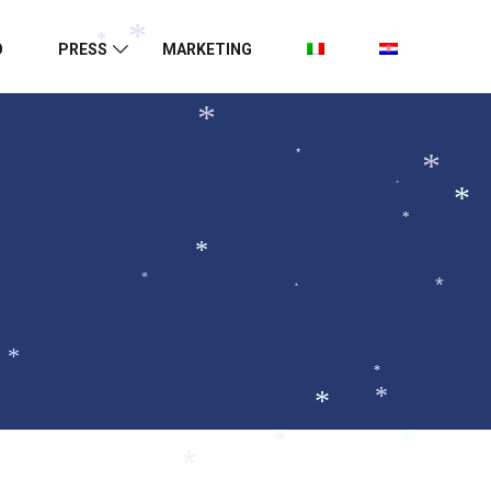
O
PRESS
MARKETING
*
*
*
*
*
*
*
*
*
*
*
*
*
*
*
*
*
*