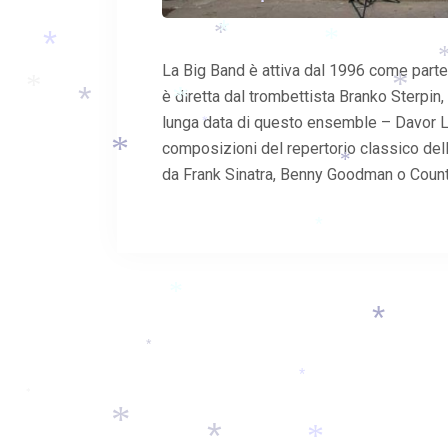
*
*
*
*
*
La Big Band è attiva dal 1996 come parte d
è diretta dal trombettista Branko Sterpin,
*
*
lunga data di questo ensemble – Davor Lo
*
*
*
composizioni del repertorio classico del
*
da Frank Sinatra, Benny Goodman o Count
*
*
*
*
*
*
*