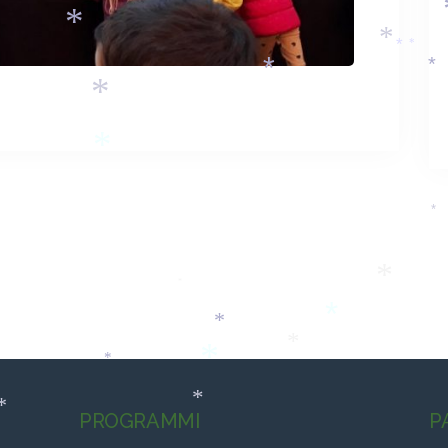
*
*
*
*
*
*
*
*
*
*
*
*
*
*
*
*
*
*
PROGRAMMI
P
*