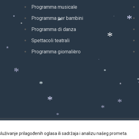
Programma musicale
Programma per bambini
*
*
*
*
*
Programma di danza
Spettacoli teatrali
*
Programma giornaliero
*
*
*
*
*
*
*
*
*
*
*
*
*
 Advent u Puli. Sva prava pridržana | Izrada web stranica
Web P
luživanje prilagođenih oglasa ili sadržaja i analizu našeg prometa.
*
*
*