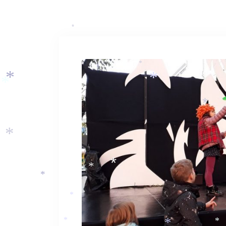
*
*
*
*
*
*
*
*
*
*
*
*
*
*