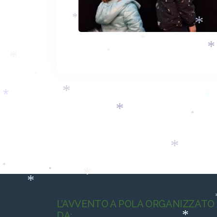
*
*
*
*
*
*
*
*
*
*
*
*
*
*
*
*
*
*
*
*
*
L’AVVENTO A POLA ORGANIZZATO
DA: