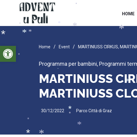
*
*
*
HOME
*
*
*
*
*
*
*
*
Open toolbar
/
/
Home
Event
MARTINIUSS CIRKUS, MARTI
*
Programma per bambini
,
Programmi term
*
MARTINIUSS CIR
*
MARTINIUSS C
30/12/2022
Parco Città di Graz
*
*
*
*