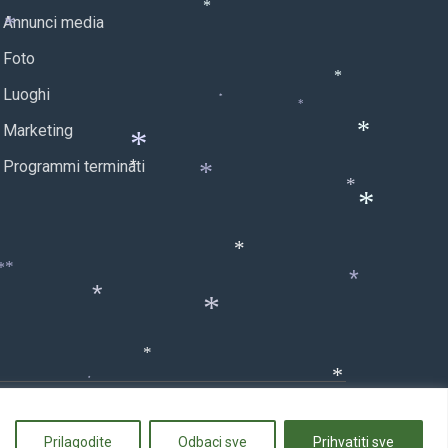
*
Annunci media
*
Foto
*
Luoghi
*
*
Marketing
*
*
Programmi terminati
*
*
*
*
*
*
*
*
*
*
*
*
*
rojekt
Prilagodite
Odbaci sve
Prihvatiti sve