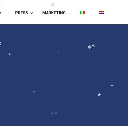
*
*
*
*
O
PRESS
MARKETING
*
*
*
*
*
*
*
*
*
*
*
*