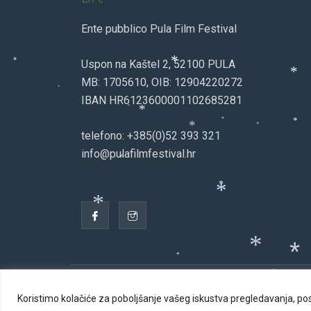
*
Ente pubblico Pula Film Festival
Uspon na Kaštel 2, 52100 PULA
*
*
MB: 1705610, OIB: 12904220272
*
*
IBAN HR6123600001102685281
*
*
*
*
*
telefono: +385(0)52 393 321
*
info@pulafilmfestival.hr
*
*
*
*
*
*
*
*
© 2026
Koristimo kolačiće za poboljšanje vašeg iskustva pregledavanja, pos
*