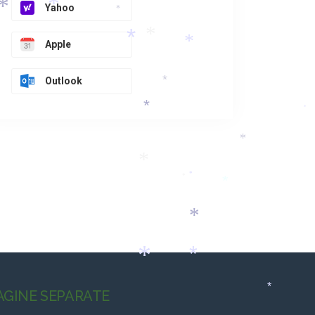
*
Yahoo
*
*
*
Apple
*
*
*
Outlook
*
*
*
*
*
*
*
*
*
*
*
AGINE SEPARATE
*