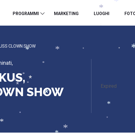
*
*
*
*
PROGRAMMI
MARKETING
LUOGHI
FOT
*
NIUSS CLOWN SHOW
*
*
*
*
inati
,
*
KUS,
*
*
*
Expired
*
LOWN SHOW
*
*
*
*
*
*
*