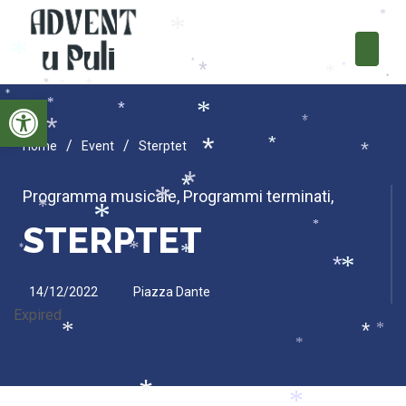
*
*
*
*
*
*
*
*
*
*
*
Open toolbar
*
*
*
*
*
*
*
/
/
Home
Event
Sterptet
*
*
*
*
*
Programma musicale
,
Programmi terminati
,
*
*
*
STERPTET
*
*
*
*
*
*
14/12/2022
Piazza Dante
Expired
*
*
*
*