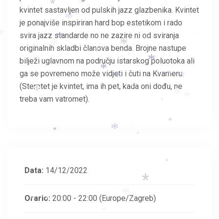
*
*
kvintet sastavljen od pulskih jazz glazbenika. Kvintet
*
je ponajviše inspiriran hard bop estetikom i rado
*
svira jazz standarde no ne zazire ni od sviranja
*
*
*
*
*
originalnih skladbi članova benda. Brojne nastupe
*
*
*
bilježi uglavnom na području istarskog poluotoka ali
*
*
*
*
ga se povremeno može vidjeti i čuti na Kvarneru.
*
*
*
*
(Sterptet je kvintet, ima ih pet, kada oni dođu, ne
*
*
*
treba vam vatromet).
*
*
*
*
*
*
*
*
*
*
Data:
14/12/2022
*
*
Orario:
20:00 - 22:00
(Europe/Zagreb)
*
*
*