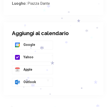
Luogho:
Piazza Dante
*
*
*
*
*
*
*
*
*
*
*
*
*
Aggiungi al calendario
*
*
*
*
*
Google
*
*
*
*
Yahoo
*
*
*
*
*
Apple
*
*
Outlook
*
*
*
*
*
*
*
*
*
*