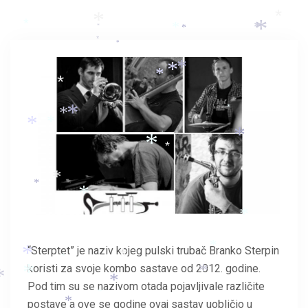
*
*
*
*
*
*
*
*
*
*
*
*
*
*
*
*
*
*
*
*
*
*
*
*
*
*
*
*
*
*
*
“Sterptet” je naziv kojeg pulski trubač Branko Sterpin
*
*
*
koristi za svoje kombo sastave od 2012. godine.
*
*
*
*
Pod tim su se nazivom otada pojavljivale različite
*
postave a ove se godine ovaj sastav uobličio u
*