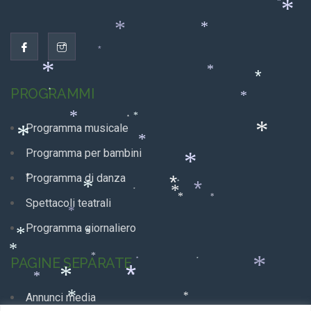
*
*
*
*
*
*
*
*
*
PROGRAMMI
*
*
*
*
*
Programma musicale
*
*
*
Programma per bambini
*
Programma di danza
*
*
*
*
*
*
*
*
*
Spettacoli teatrali
*
Programma giornaliero
*
*
*
PAGINE SEPARATE
*
*
*
*
*
*
*
*
Annunci media
*
*