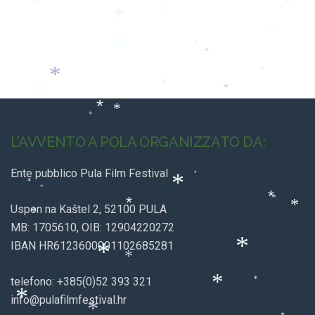
*
*
*
*
*
*
*
*
*
*
*
*
*
*
*
*
L’AVVENTO A POLA ORGANIZZATO DA:
Ente pubblico Pula Film Festival
*
*
*
*
*
*
*
Uspon na Kaštel 2, 52100 PULA
*
*
MB: 1705610, OIB: 12904220272
IBAN HR6123600001102685281
*
*
*
telefono: +385(0)52 393 321
*
*
info@pulafilmfestival.hr
*