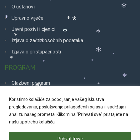
*
*
*
O ustanovi
*
Upravno vijeće
*
*
*
Javni pozivi i cjenici
*
*
*
Izjava o zaštiti osobnih podataka
*
Izjava o pristupačnosti
*
*
*
*
*
PROGRAM
*
*
Glazbeni program
*
*
*
*
Dječji program
*
*
Koristimo kolačiće za poboljšanje vašeg iskustva
*
Plesni program
*
pregledavanja, posluživanje prilagođenih oglasa ili sadržaja i
*
*
analizu našeg prometa.
Klikom na "Prihvati sve" pristajete na
*
*
Kazališne predstave
*
*
*
*
*
*
našu upotrebu kolačića.
*
*
Svakodnevni program
*
*
*
*
*
*
Prihvatiti sve