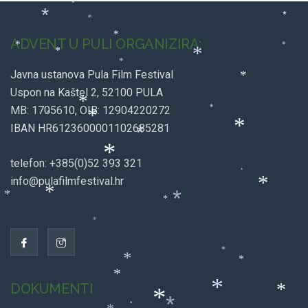
*
*
*
*
*
ADVENT U PULI ORGANIZIRA:
*
*
*
*
*
Javna ustanova Pula Film Festival
*
Uspon na Kaštel 2, 52100 PULA
*
MB: 1705610, OIB: 12904220272
*
*
*
IBAN HR6123600001102685281
*
*
*
telefon: +385(0)52 393 321
*
info@pulafilmfestival.hr
*
*
*
*
*
*
*
*
*
*
DOKUMENTI
*
*
*