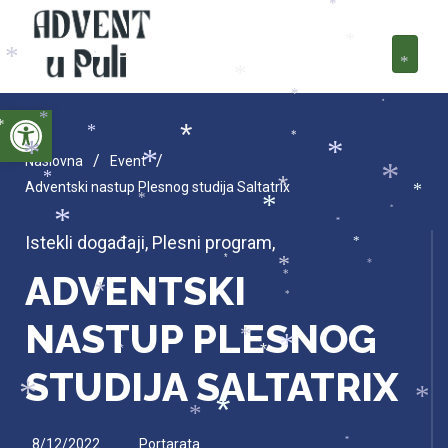
*
*
*
*
*
*
*
*
Open toolbar
*
*
*
*
*
*
*
*
/
/
Naslovna
Event
*
*
*
Adventski nastup Plesnog studija Saltatrix
*
*
*
*
*
*
*
Istekli događaji
,
Plesni program
,
*
*
*
*
ADVENTSKI
*
*
*
NASTUP PLESNOG
*
*
*
*
STUDIJA SALTATRIX
*
*
*
*
8/12/2022
Portarata
*