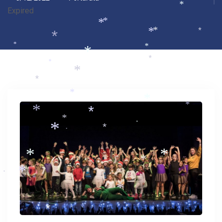
*
Expired
*
*
*
*
*
*
*
*
*
*
*
*
*
*
*
*
*
*
*
*
*
*
*
*
*
*
*
*
*
*
*