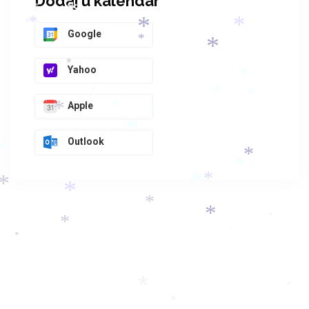
*
Dodaj u kalendar
*
*
*
*
*
*
*
Google
*
*
*
*
Yahoo
*
*
*
*
*
Apple
*
*
*
*
Outlook
*
*
*
*
*
*
*
*
*
*
*
*
*
*
*
*