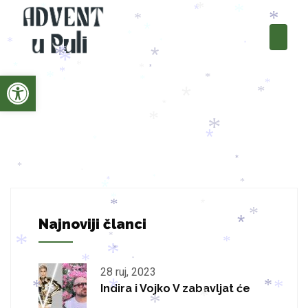
*
*
*
*
*
*
*
*
*
*
*
*
*
*
*
*
*
*
*
Open toolbar
*
*
*
*
*
*
*
*
*
*
*
*
*
*
*
*
*
*
*
*
*
*
*
*
Najnoviji članci
*
*
*
*
*
*
*
*
28 ruj, 2023
*
Indira i Vojko V zabavljat će
*
*
*
*
*