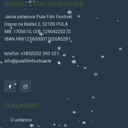
ADVENT U PULI ORGANIZIRA:
*
*
*
*
*
*
Javna ustanova Pula Film Festival
*
*
*
Uspon na Kaštel 2, 52100 PULA
*
MB: 1705610, OIB: 12904220272
*
IBAN HR6123600001102685281
*
*
*
*
*
telefon: +385(0)52 393 321
*
*
*
*
info@pulafilmfestival.hr
*
*
*
*
*
*
*
*
*
*
*
*
*
DOKUMENTI
*
*
*
O ustanovi
*
*
*
*