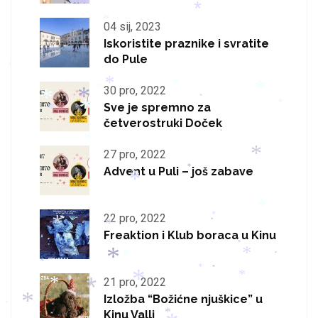
*
*
*
04 sij, 2023
Iskoristite praznike i svratite
do Pule
*
*
*
30 pro, 2022
*
*
*
*
*
*
*
Sve je spremno za
*
*
četverostruki Doček
*
*
27 pro, 2022
*
*
Advent u Puli – još zabave
*
*
*
22 pro, 2022
*
*
*
*
*
Freaktion i Klub boraca u Kinu
*
*
*
*
*
*
*
*
*
*
21 pro, 2022
*
*
Izložba “Božićne njuškice” u
*
*
*
Kinu Valli
*
*