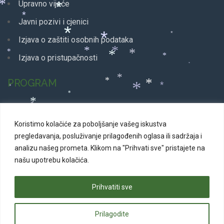
*
*
*
*
Upravno vijeće
*
*
*
Javni pozivi i cjenici
*
*
*
Izjava o zaštiti osobnih podataka
*
*
*
*
*
Izjava o pristupačnosti
*
*
*
PROGRAM
*
*
*
*
*
*
*
*
Glazbeni program
*
*
*
*
Koristimo kolačiće za poboljšanje vašeg iskustva
*
Dječji program
*
*
pregledavanja, posluživanje prilagođenih oglasa ili sadržaja i
*
*
*
Plesni program
analizu našeg prometa.
Klikom na "Prihvati sve" pristajete na
*
*
*
našu upotrebu kolačića.
Kazališne predstave
*
*
*
*
Svakodnevni program
*
*
*
*
*
Prihvatiti sve
*
*
*
*
*
*
*
Prilagodite