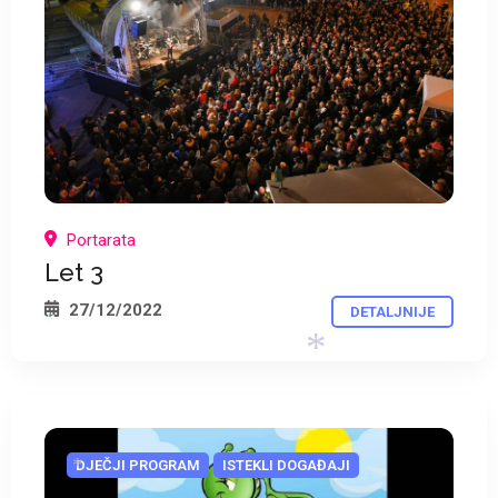
*
Portarata
Let 3
27/12/2022
DETALJNIJE
*
DJEČJI PROGRAM
ISTEKLI DOGAĐAJI