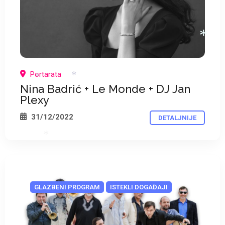
Portarata
Nina Badrić + Le Monde + DJ Jan
Plexy
*
*
31/12/2022
DETALJNIJE
*
*
GLAZBENI PROGRAM
ISTEKLI DOGAĐAJI