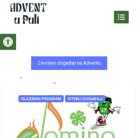
*
Open toolbar
*
Završeni događaji na Adventu
*
*
*
GLAZBENI PROGRAM
ISTEKLI DOGAĐAJI
*
*
*
*