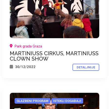
*
*
Park grada Graza
MARTINIUSS CIRKUS, MARTINIUSS
CLOWN SHOW
30/12/2022
DETALJNIJE
GLAZBENI PROGRAM
ISTEKLI DOGAĐAJI