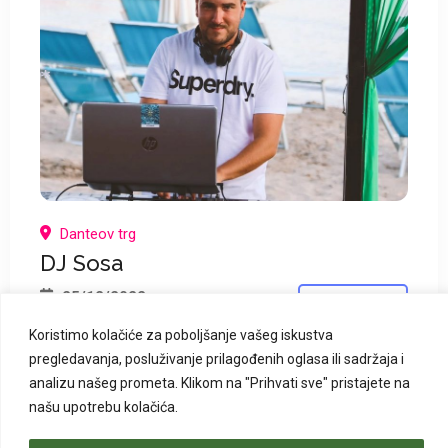
*
*
Danteov trg
DJ Sosa
25/12/2022
DETALJNIJE
Koristimo kolačiće za poboljšanje vašeg iskustva
pregledavanja, posluživanje prilagođenih oglasa ili sadržaja i
analizu našeg prometa.
Klikom na "Prihvati sve" pristajete na
našu upotrebu kolačića.
GLAZBENI PROGRAM
ISTEKLI DOGAĐAJI