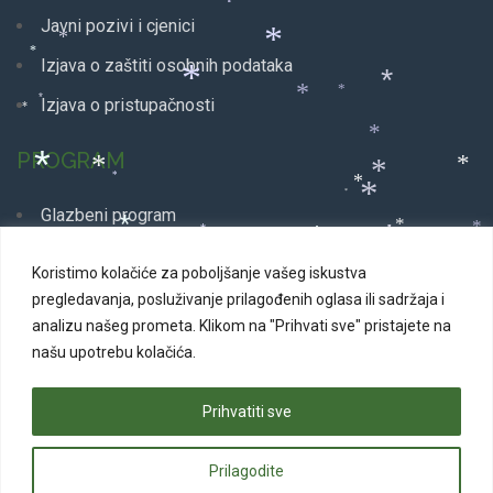
*
Javni pozivi i cjenici
*
*
*
Izjava o zaštiti osobnih podataka
*
*
*
*
Izjava o pristupačnosti
*
*
*
PROGRAM
*
*
*
*
*
*
*
*
Glazbeni program
*
*
*
*
*
*
*
Dječji program
*
Koristimo kolačiće za poboljšanje vašeg iskustva
*
*
Plesni program
pregledavanja, posluživanje prilagođenih oglasa ili sadržaja i
*
analizu našeg prometa.
Klikom na "Prihvati sve" pristajete na
*
Kazališne predstave
našu upotrebu kolačića.
Svakodnevni program
*
*
Prihvatiti sve
*
*
*
*
*
Prilagodite
© 2026 Advent u Puli. Sva prava pridržana | Izrada web
*