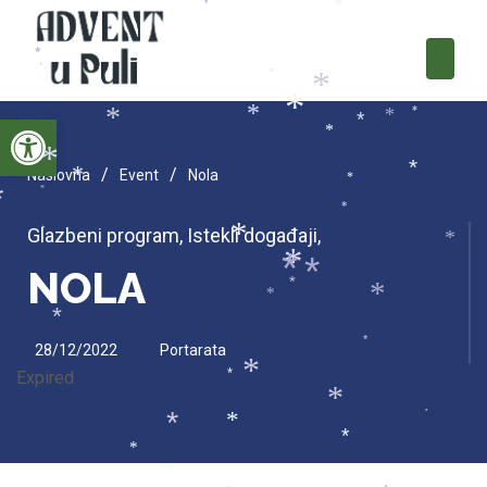
*
*
*
*
*
*
*
*
Open toolbar
*
*
*
*
*
*
*
/
/
Naslovna
Event
Nola
*
*
*
*
*
Glazbeni program
,
Istekli događaji
,
*
*
*
*
*
NOLA
*
*
*
*
*
*
28/12/2022
Portarata
*
Expired
*
*
*
*
*
*
*
*