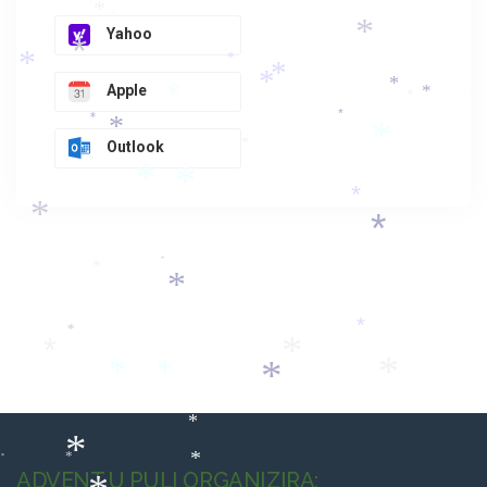
*
*
*
*
*
Yahoo
*
*
*
*
*
*
*
Apple
*
*
*
*
*
*
*
*
Outlook
*
*
*
*
*
*
*
*
*
*
*
*
*
*
*
*
*
*
*
*
*
*
ADVENT U PULI ORGANIZIRA: