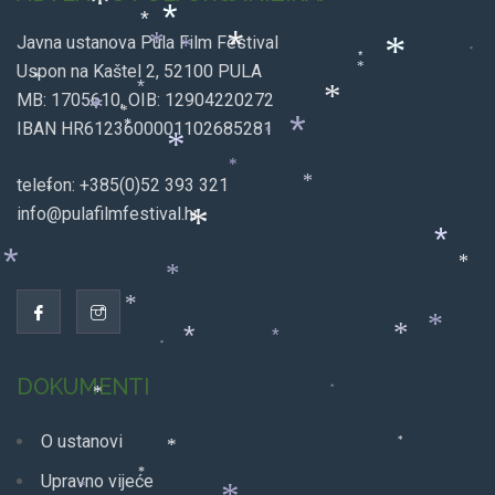
*
*
*
Javna ustanova Pula Film Festival
*
*
*
*
*
*
Uspon na Kaštel 2, 52100 PULA
*
*
*
MB: 1705610, OIB: 12904220272
*
*
*
IBAN HR6123600001102685281
*
*
*
*
*
telefon: +385(0)52 393 321
*
*
info@pulafilmfestival.hr
*
*
*
*
*
*
*
*
*
*
*
DOKUMENTI
*
*
O ustanovi
*
*
*
Upravno vijeće
*