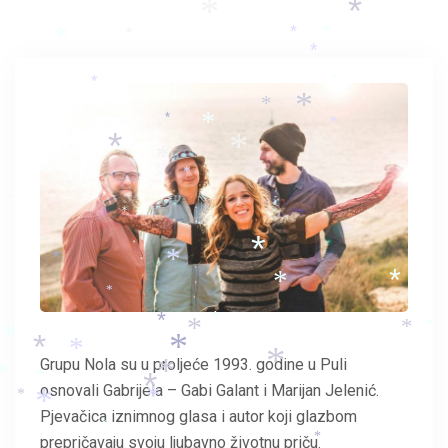
*
*
*
*
*
*
*
*
*
*
*
*
*
*
*
*
*
*
*
*
*
*
*
*
*
*
*
*
*
*
*
*
*
*
*
Grupu Nola su u proljeće 1993. godine u Puli
*
*
*
*
*
osnovali Gabrijela – Gabi Galant i Marijan Jelenić.
*
*
*
Pjevačica iznimnog glasa i autor koji glazbom
*
prepričavaju svoju ljubavno životnu priču.
*