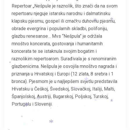
Repertoar „Nešpule je raznolik, što znači da na svom
*
*
repertoaru njeguje istarsku narodnu i dalmatinsku
*
klapsku pjesmu, gospel ili crnačku duhovnu pjesmu,
*
*
*
*
obrade evergrina i popularnih skladbi, polifoniju,
*
glazbu renesanse… Mvs “Nešpula” je održala
mnoštvo koncerata, gostovanja i humanitarnih
koncerata te se istaknula svojim bogatim i
raznolikim repertoarom. Surađivala je s renomiranim
*
glazbenicima. Nešpula je osvojila mnoštvo nagrada i
*
priznanja u Hrvatskoj i Europi (12 zlata, 8 srebra i 1
*
bronca). Pjesmom je u najljepšem svjetlu predstavila
*
*
Hrvatsku u Češkoj, Švedskoj, Slovačkoj, Italiji, Malti,
*
*
*
Španjolskoj, Austriji, Bugarskoj, Poljskoj, Turskoj,
*
*
*
*
Portugalu i Sloveniji.
*
*
*
*
*
*
*
*
*