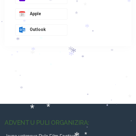
*
*
*
*
*
*
Apple
*
*
*
*
Outlook
*
*
*
*
*
*
*
*
*
*
*
*
*
*
*
*
*
*
*
*
*
*
*
*
*
*
*
*
ADVENT U PULI ORGANIZIRA:
*
*