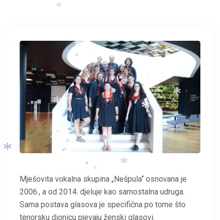
*
*
*
*
*
*
*
*
*
*
*
*
*
*
*
*
*
*
*
*
*
*
*
*
*
Mješovita vokalna skupina „Nešpula“ osnovana je
2006., a od 2014. djeluje kao samostalna udruga.
Sama postava glasova je specifična po tome što
tenorsku dionicu pjevaju ženski glasovi.