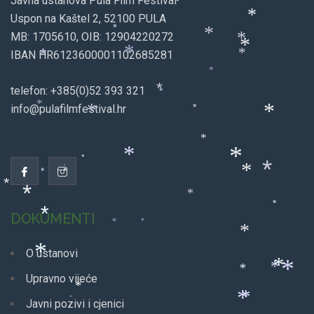
Javna ustanova Pula Film Festival
*
*
Uspon na Kaštel 2, 52100 PULA
*
*
*
MB: 1705610, OIB: 12904220272
*
*
IBAN HR6123600001102685281
*
*
*
*
telefon: +385(0)52 393 321
*
*
*
info@pulafilmfestival.hr
*
*
*
*
*
*
*
*
*
*
*
*
*
*
*
DOKUMENTI
*
*
*
*
O ustanovi
*
*
*
*
*
Upravno vijeće
*
*
*
*
Javni pozivi i cjenici