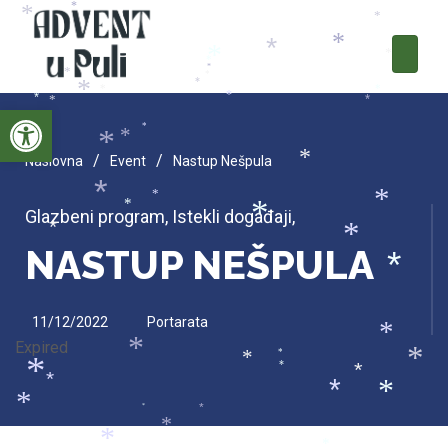
*
*
*
*
*
*
*
*
*
*
*
*
*
*
*
*
*
*
*
Open toolbar
*
*
*
/
/
Naslovna
Event
Nastup Nešpula
*
*
*
*
*
Glazbeni program
,
Istekli događaji
,
*
*
*
NASTUP NEŠPULA
*
*
11/12/2022
Portarata
*
Expired
*
*
*
*
*
*
*
*
*
*
*
*
*
*