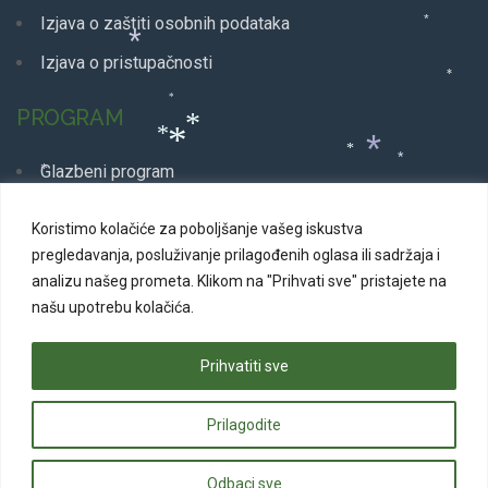
Izjava o zaštiti osobnih podataka
*
*
Izjava o pristupačnosti
*
*
PROGRAM
*
*
*
*
*
*
Glazbeni program
*
*
Dječji program
Koristimo kolačiće za poboljšanje vašeg iskustva
Plesni program
*
pregledavanja, posluživanje prilagođenih oglasa ili sadržaja i
*
analizu našeg prometa.
Klikom na "Prihvati sve" pristajete na
*
*
Kazališne predstave
*
*
našu upotrebu kolačića.
*
Svakodnevni program
*
Prihvatiti sve
*
*
*
Prilagodite
© 2026 Advent u Puli. Sva prava pridržana | Izrada web
stranica
Web Projekt
*
*
*
Odbaci sve