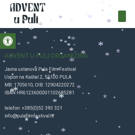
*
*
*
*
*
*
*
*
*
*
*
*
*
*
*
*
*
*
*
*
Open toolbar
*
*
*
*
*
*
*
*
*
*
*
*
*
*
*
*
*
*
*
*
*
ADVENT U PULI ORGANIZIRA:
*
*
*
*
*
Javna ustanova Pula Film Festival
*
*
*
*
*
Uspon na Kaštel 2, 52100 PULA
*
*
*
*
*
MB: 1705610, OIB: 12904220272
*
*
*
IBAN HR6123600001102685281
*
*
*
*
*
*
telefon: +385(0)52 393 321
*
*
*
info@pulafilmfestival.hr
*
*
*
*
*
*
*
*
*
*
*
*