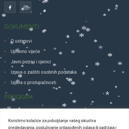
*
*
*
*
*
*
*
*
*
*
*
*
*
*
*
DOKUMENTI
*
*
*
*
*
*
*
*
*
O ustanovi
*
*
*
*
*
*
*
*
*
Upravno vijeće
*
*
*
*
*
*
Javni pozivi i cjenici
*
*
*
*
*
*
*
*
*
Izjava o zaštiti osobnih podataka
*
*
*
*
*
*
*
*
Izjava o pristupačnosti
*
*
*
*
*
*
*
*
*
*
*
PROGRAM
*
*
*
*
*
*
*
*
*
*
*
*
*
Glazbeni program
*
*
*
*
*
*
*
*
Koristimo kolačiće za poboljšanje vašeg iskustva
Dječji program
*
pregledavanja, posluživanje prilagođenih oglasa ili sadržaja i