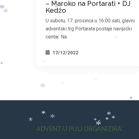
– Maroko na Portarati + DJ
Kedžo
*
*
*
U subotu, 17. prosinca u 16:00 sati, glavni
*
*
*
adventski trg Portarata postaje navijački
*
centar. Na
*
17/12/2022
*
*
*
*
*
*
*
*
*
*
*
*
*
*
*
ADVENT U PULI ORGANIZIRA:
*