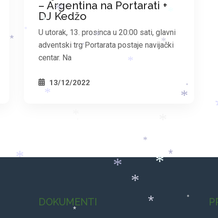
*
*
– Argentina na Portarati +
DJ Kedžo
*
*
*
U utorak, 13. prosinca u 20:00 sati, glavni
*
*
*
adventski trg Portarata postaje navijački
*
*
centar. Na
*
13/12/2022
*
*
*
*
*
*
*
*
*
*
*
*
DOKUMENTI
P
*
*
*