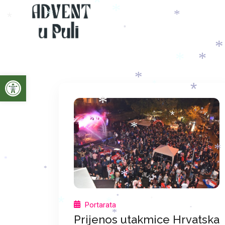
*
*
*
*
*
*
*
*
*
*
*
*
*
Open toolbar
*
*
*
*
*
*
*
*
*
*
*
*
*
*
*
*
*
*
*
Portarata
*
*
*
*
Prijenos utakmice Hrvatska