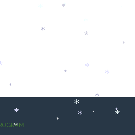
*
*
*
*
*
*
*
*
*
*
*
*
*
*
*
*
*
*
*
*
*
*
*
*
ROGRAM
*