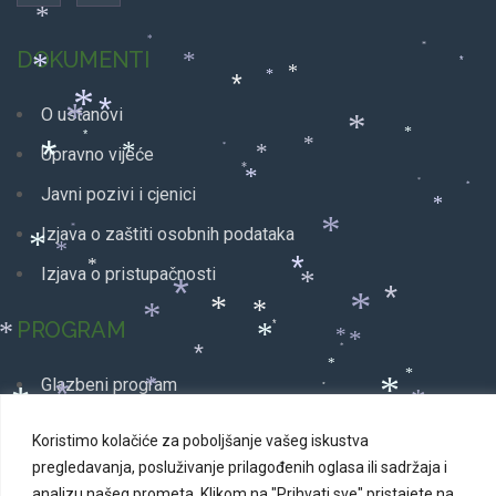
*
*
*
DOKUMENTI
*
*
*
*
*
*
*
*
*
O ustanovi
*
*
*
*
*
*
*
*
Upravno vijeće
*
*
*
*
Javni pozivi i cjenici
*
*
*
Izjava o zaštiti osobnih podataka
*
*
*
*
Izjava o pristupačnosti
*
*
*
*
*
*
*
PROGRAM
*
*
*
*
*
*
*
*
*
Glazbeni program
*
*
*
*
*
*
*
*
*
Dječji program
*
*
Koristimo kolačiće za poboljšanje vašeg iskustva
*
*
*
Plesni program
pregledavanja, posluživanje prilagođenih oglasa ili sadržaja i
*
*
analizu našeg prometa.
Klikom na "Prihvati sve" pristajete na