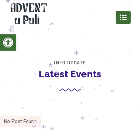
*
*
*
*
*
*
*
*
*
*
*
*
*
*
*
Open toolbar
*
*
*
*
*
*
*
*
*
*
*
INFO UPDATE
*
*
*
Latest Events
*
*
*
*
*
*
*
*
*
*
*
*
*
*
*
*
*
*
*
*
*
*
*
*
*
*
*
*
*
*
*
*
No Post Found
*
*
*
*