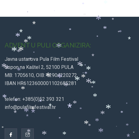
*
*
*
*
*
*
*
*
*
*
*
*
*
*
*
*
*
*
ADVENT U PULI ORGANIZIRA:
*
*
*
*
*
*
Javna ustanova Pula Film Festival
*
*
*
*
Uspon na Kaštel 2, 52100 PULA
*
*
*
*
*
*
*
MB: 1705610, OIB: 12904220272
*
*
*
*
IBAN HR6123600001102685281
*
*
*
*
*
*
*
telefon: +385(0)52 393 321
*
*
*
*
*
*
info@pulafilmfestival.hr
*
*
*
*
*
*
*
*
*
*
*
*
*
*
*
*
*
*
*
*
*
*