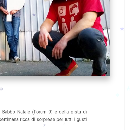
*
*
*
*
*
*
*
i Babbo Natale (Forum 9) e della pista di
*
*
ettimana ricca di sorprese per tutti i gusti