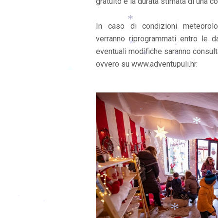
gratuito e la durata stimata di una co
In caso di condizioni meteorolo
verranno riprogrammati entro le d
*
eventuali modifiche saranno consulta
*
ovvero su www.adventupuli.hr.
*
*
*
*
*
*
*
*
*