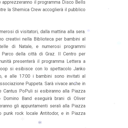
e apprezzeranno il programma Disco Bells
re la Shemica Crew accoglierà il pubblico
*
osi di visitatori, dalla mattina alla sera.
no creativi nella Biblioteca per bambini al
stelle di Natale, e numerosi programmi
*
 Parco della città di Graz. Il Centro per
omunità presenterà il programma Lettera a
 Loop si esibisce con lo spettacolo Janko
*
o, e alle 17:00 i bambini sono invitati al
ll’associazione Puppeta. Sarà vivace anche in
*
a e Cantus PoPuli si esibiranno alla Piazza
o Domino Band eseguirà brani di Oliver
*
ranno gli appuntamenti serali alla Piazza
*
o punk rock locale Antitodor, e in Piazza
*