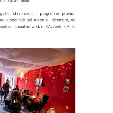
*
rsa è di 30 minuti.
giche sfavorevoli, i programmi previsti
ate disponibili nel mese di dicembre, ed
bili sui social network dell’Avvento a Pola,
*
*
*
*
*