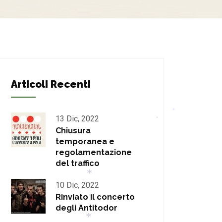
*
*
Articoli Recenti
13 Dic, 2022
*
Chiusura
*
temporanea e
regolamentazione
del traffico
10 Dic, 2022
Rinviato il concerto
*
degli Antitodor