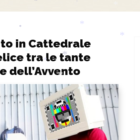
*
*
*
to in Cattedrale
*
*
elice tra le tante
*
e dell’Avvento
*
*
*
*
*
*
*