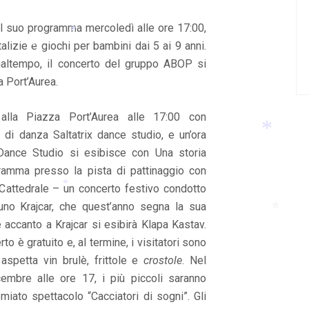
il suo programma mercoledì alle ore 17:00,
*
*
lizie e giochi per bambini dai 5 ai 9 anni.
altempo, il concerto del gruppo ABOP si
*
*
a Port’Aurea.
alla Piazza Port’Aurea alle 17:00 con
o di danza Saltatrix dance studio, e un’ora
 Dance Studio si esibisce con Una storia
gramma presso la pista di pattinaggio con
*
 Cattedrale – un concerto festivo condotto
uno Krajcar, che quest’anno segna la sua
*
 accanto a Krajcar si esibirà Klapa Kastav.
to è gratuito e, al termine, i visitatori sono
*
aspetta vin brulè, frittole e
crostole
. Nel
cembre alle ore 17, i più piccoli saranno
remiato spettacolo “Cacciatori di sogni”. Gli