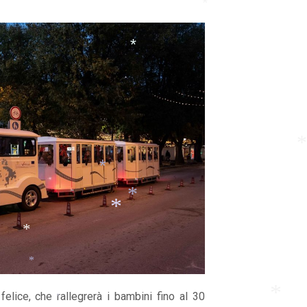
*
*
*
*
*
*
*
*
*
*
*
felice, che rallegrerà i bambini fino al 30