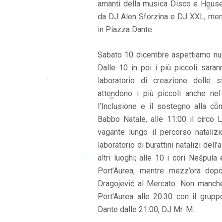
amanti della musica Disco e Hous
da DJ Alen Sforzina e DJ XXL, ment
*
*
in Piazza Dante.
*
Sabato 10 dicembre aspettiamo numer
Dalle 10 in poi i più piccoli saran
laboratorio di creazione delle 
attendono i più piccoli anche nel
l’Inclusione e il sostegno alla c
*
Babbo Natale, alle 11:00 il circo
vagante lungo il percorso natalizi
*
laboratorio di burattini natalizi de
*
altri luoghi; alle 10 i cori Nešpul
*
Port’Aurea, mentre mezz’ora dop
Dragojević al Mercato. Non manche
*
Port’Aurea alle 20:30 con il grupp
*
Dante dalle 21:00, DJ Mr. M.