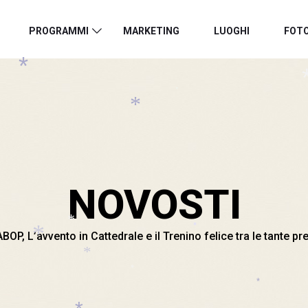
PROGRAMMI
MARKETING
LUOGHI
FOT
*
*
*
NOVOSTI
ABOP, L’avvento in Cattedrale e il Trenino felice tra le tante pr
*
*
*
*
*
*