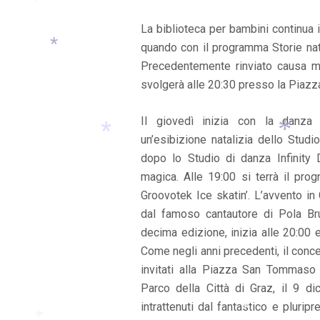
La biblioteca per bambini continua 
*
*
quando con il programma Storie nata
Precedentemente rinviato causa m
svolgerà alle 20:30 presso la Piazz
*
Il giovedì inizia con la danza 
un’esibizione natalizia dello Studi
dopo lo Studio di danza Infinity
magica. Alle 19:00 si terrà il pro
Groovotek Ice skatin’. L’avvento in
*
*
dal famoso cantautore di Pola Br
decima edizione, inizia alle 20:00 e
Come negli anni precedenti, il concer
invitati alla Piazza San Tommaso 
Parco della Città di Graz, il 9 di
*
intrattenuti dal fantastico e plurip