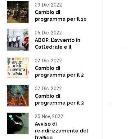
09 Dic, 2022
Cambio di
*
programma per il 10
06 Dic, 2022
ABOP, L’avvento in
Cattedrale e il
*
02 Dic, 2022
*
Cambio di
*
programma per il 2
*
*
02 Dic, 2022
Cambio di
programma per il 3
25 Nov, 2022
Avviso di
*
*
reindirizzamento del
traffico