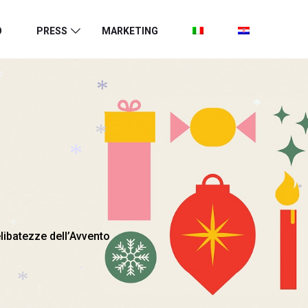
O
PRESS
MARKETING
*
*
*
*
*
*
*
*
elibatezze dell’Avvento
*
*