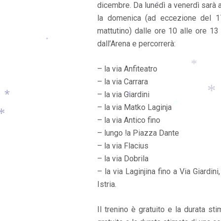
dicembre. Da lunedì a venerdì sarà a
*
la domenica (ad eccezione del 1
*
*
mattutino) dalle ore 10 alle ore 13 
dall’Arena e percorrerà:
*
– la via Anfiteatro
– la via Carrara
– la via Giardini
*
– la via Matko Laginja
*
– la via Antico fino
*
– lungo la Piazza Dante
*
– la via Flacius
*
*
– la via Dobrila
– la via Laginjina fino a Via Giardin
Istria.
Il trenino è gratuito e la durata st