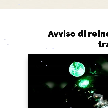
*
*
*
Avviso di rei
tr
*
*
*
*
*
*
*
*
*