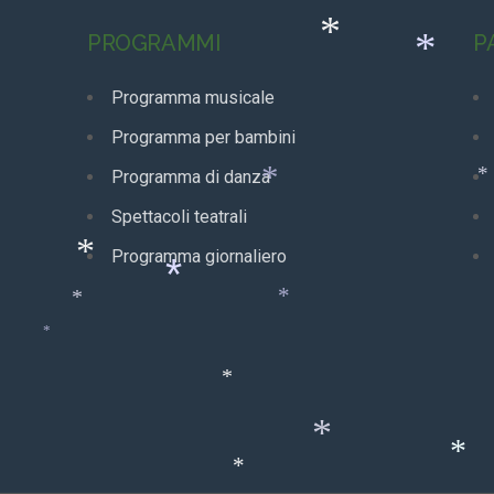
*
*
*
*
PROGRAMMI
P
*
*
Programma musicale
Programma per bambini
Programma di danza
*
Spettacoli teatrali
Programma giornaliero
*
*
*
*
*
*
*