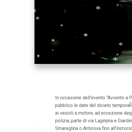
*
*
*
*
*
*
*
*
*
*
*
*
*
In occasione dell’evento “Avvento a 
pubblico le date del divieto temporan
ai veicoli a motore, ad eccezione deg
polizia, parte di via Laginjina e Giardin
Smareglina o Anticova fino all’incroci