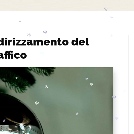
*
*
*
*
ndirizzamento del
*
*
*
affico
*
*
*
*
*
*
*
*
*
*
*
*
*