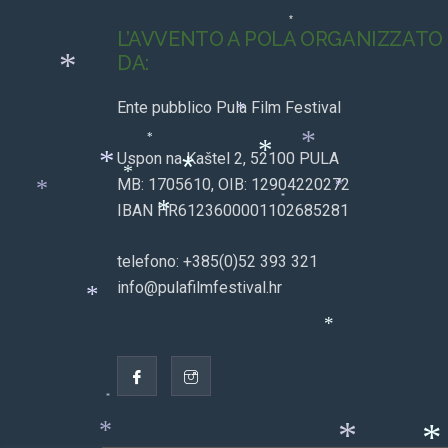
*
*
L’AVVENTO A POLA ORGANIZZATO
DA:
*
Ente pubblico Pula Film Festival
*
*
Uspon na Kaštel 2, 52100 PULA
*
*
MB: 1705610, OIB: 12904220272
*
*
*
*
IBAN HR6123600001102685281
*
*
*
telefono: +385(0)52 393 321
info@pulafilmfestival.hr
*
*
*