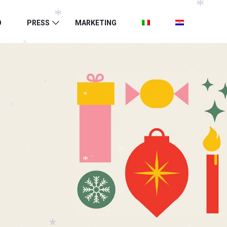
*
*
O
PRESS
MARKETING
*
*
*
*
*
*
*
*
*
*
*