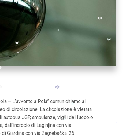
*
*
*
*
*
*
*
*
Pola – L’avvento a Pola” comunichiamo al
eo di circolazione.
La circolazione è vietata
*
li autobus JGP, ambulanze, vigili del fuoco o
*
a;
dall’incrocio di Laginjina con via
*
*
*
o di Giardina con via Zagrebačka: 26