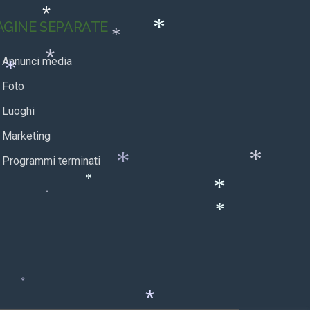
*
AGINE SEPARATE
*
*
*
Annunci media
*
Foto
*
Luoghi
*
Marketing
Programmi terminati
*
*
*
*
*
*
*