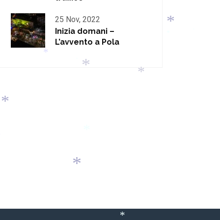
25 Nov, 2022
Inizia domani –
*
*
L’avvento a Pola
*
*
*
*
*
*
*
*
*