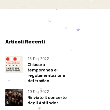
*
*
*
*
*
*
*
Articoli Recenti
*
*
*
*
13 Dic, 2022
Chiusura
temporanea e
*
regolamentazione
del traffico
*
*
*
10 Dic, 2022
Rinviato il concerto
*
degli Antitodor
*