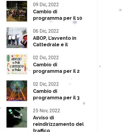
*
09 Dic, 2022
*
Cambio di
programma per il 10
*
06 Dic, 2022
*
*
ABOP, L’avvento in
Cattedrale e il
02 Dic, 2022
*
Cambio di
*
programma per il 2
*
*
02 Dic, 2022
*
*
Cambio di
*
programma per il 3
25 Nov, 2022
*
*
Avviso di
reindirizzamento del
*
*
*
traffico