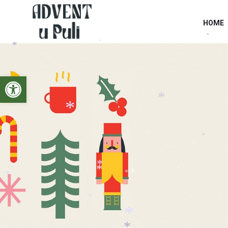
HOME
*
*
*
*
*
*
Open toolbar
*
*
*
*
*
*
*
*
*
*
*
*
*
*