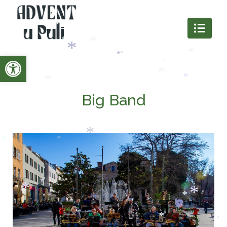
*
*
*
*
*
*
*
*
Open toolbar
*
*
*
*
*
*
*
*
*
Big Band
*
*
*
*
*
*
*
*
*
*
*
*
*
*
*
*