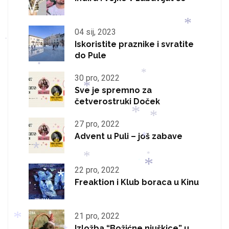
*
*
04 sij, 2023
*
Iskoristite praznike i svratite
*
do Pule
*
30 pro, 2022
*
Sve je spremno za
četverostruki Doček
*
*
27 pro, 2022
*
*
Advent u Puli – još zabave
*
*
*
*
*
22 pro, 2022
*
Freaktion i Klub boraca u Kinu
*
*
21 pro, 2022
Izložba “Božićne njuškice” u