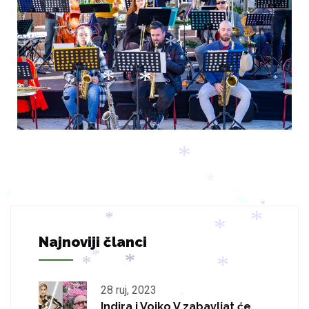
*
*
*
*
*
*
*
*
*
*
*
*
*
*
*
Najnoviji članci
*
*
*
*
*
*
28 ruj, 2023
*
Indira i Vojko V zabavljat će