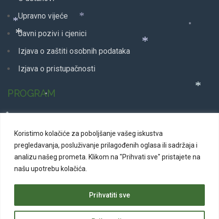
*
Upravno vijeće
*
*
Javni pozivi i cjenici
*
*
Izjava o zaštiti osobnih podataka
*
Izjava o pristupačnosti
PROGRAM
*
*
Glazbeni program
*
*
Koristimo kolačiće za poboljšanje vašeg iskustva
Dječji program
*
pregledavanja, posluživanje prilagođenih oglasa ili sadržaja i
Plesni program
*
analizu našeg prometa.
Klikom na "Prihvati sve" pristajete na
*
našu upotrebu kolačića.
Kazališne predstave
*
*
*
*
Svakodnevni program
*
Prihvatiti sve
*