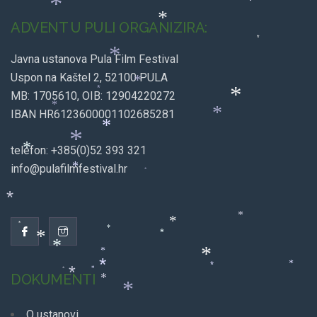
*
*
ADVENT U PULI ORGANIZIRA:
*
*
*
Javna ustanova Pula Film Festival
Uspon na Kaštel 2, 52100 PULA
*
MB: 1705610, OIB: 12904220272
*
*
IBAN HR6123600001102685281
*
*
*
*
telefon: +385(0)52 393 321
*
*
info@pulafilmfestival.hr
*
*
*
*
*
*
*
*
*
*
*
DOKUMENTI
*
*
*
*
*
*
*
*
O ustanovi