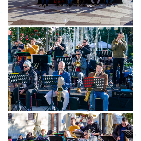
*
*
*
*
*
*
*
*
*
*
*
*
*
*
*
*
*
*
*
*
*
*