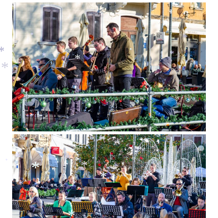
*
*
*
*
*
*
*
*
*
*
*
*
*
*
*
*
*
*
*
*
*
*
*
*