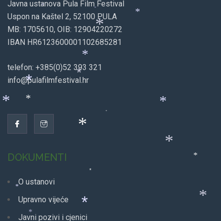
Javna ustanova Pula Film Festival
*
Uspon na Kaštel 2, 52100 PULA
*
*
MB: 1705610, OIB: 12904220272
*
*
IBAN HR6123600001102685281
*
telefon: +385(0)52 393 321
*
info@pulafilmfestival.hr
*
*
*
*
*
*
*
DOKUMENTI
*
*
O ustanovi
*
*
Upravno vijeće
*
Javni pozivi i cjenici