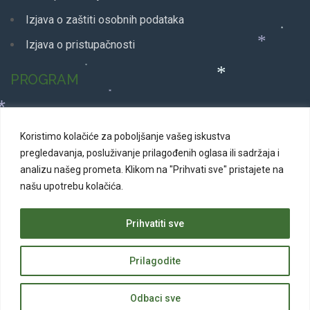
*
Izjava o zaštiti osobnih podataka
*
*
Izjava o pristupačnosti
*
PROGRAM
*
*
*
Glazbeni program
*
Koristimo kolačiće za poboljšanje vašeg iskustva
Dječji program
pregledavanja, posluživanje prilagođenih oglasa ili sadržaja i
*
Plesni program
*
analizu našeg prometa.
Klikom na "Prihvati sve" pristajete na
*
našu upotrebu kolačića.
Kazališne predstave
*
*
Svakodnevni program
Prihvatiti sve
*
*
*
Prilagodite
© 2026 Advent u Puli. Sva prava pridržana | Izrada web
*
*
stranica
Web Projekt
Odbaci sve