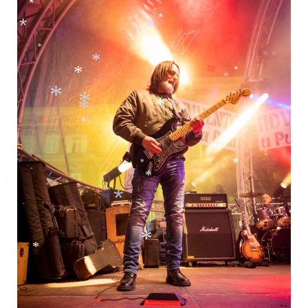
*
*
*
*
*
*
*
*
*
*
*
*
*
*
*
*
*
*
*
*
*
*
*
*