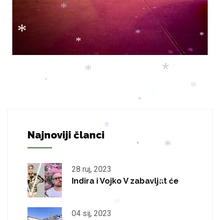
*
*
*
*
*
*
*
*
*
*
*
*
*
Najnoviji članci
*
*
*
*
28 ruj, 2023
Indira i Vojko V zabavljat će
*
04 sij, 2023