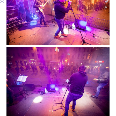
*
*
*
*
*
*
*
*
*
*
*
*
*
*
*
*
*