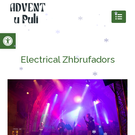
*
*
*
*
*
*
*
*
Open toolbar
*
*
*
*
*
*
*
Electrical Zhbrufadors
*
*
*
*
*
*
*
*