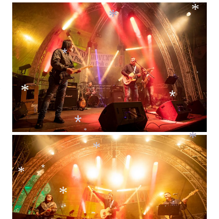
*
*
*
*
*
*
*
*
*
*
*
*
*
*