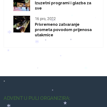
Izuzetni programi i glazba za
sve
*
*
16 pro, 2022
*
*
Privremeno zatvaranje
*
prometa povodom prijenosa
utakmice
*
*
*
*
*
*
*
*
*
*
*
*
*
ADVENT U PULI ORGANIZIRA:
*