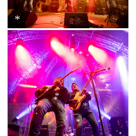
*
*
*
*
*
*
*
*
*
*
*
*
*
*
*
*
*
*
*
*
*