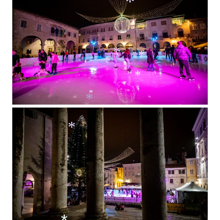
*
*
*
*
*
*
*
*