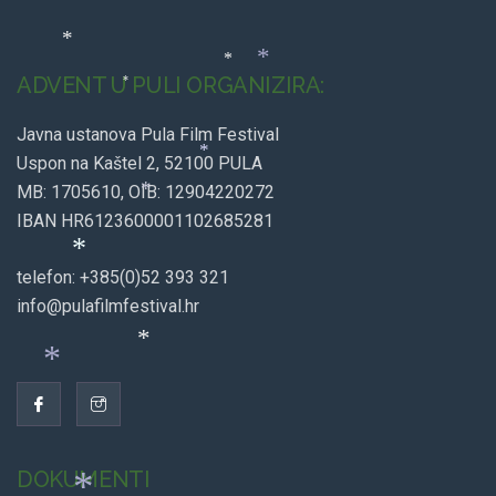
*
*
ADVENT U PULI ORGANIZIRA:
*
*
Javna ustanova Pula Film Festival
*
Uspon na Kaštel 2, 52100 PULA
*
MB: 1705610, OIB: 12904220272
IBAN HR6123600001102685281
*
telefon: +385(0)52 393 321
*
info@pulafilmfestival.hr
*
*
DOKUMENTI