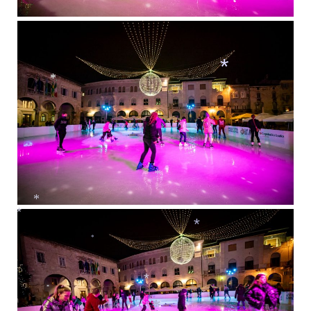
*
*
*
*
*
*
*
*
*
*