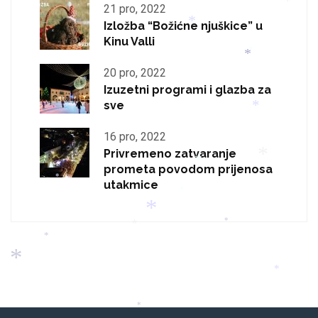
21 pro, 2022
Izložba “Božićne njuškice” u
*
Kinu Valli
*
*
20 pro, 2022
*
Izuzetni programi i glazba za
*
sve
*
*
16 pro, 2022
Privremeno zatvaranje
*
prometa povodom prijenosa
utakmice
*
*
*
*
*
*
*
*
*
*