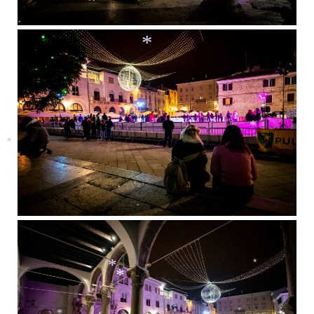
*
*
*
*
*
*
*
*
*
*
*