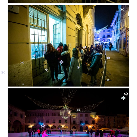
*
*
*
*
*
*
*
*
*
*
*
*
*
*