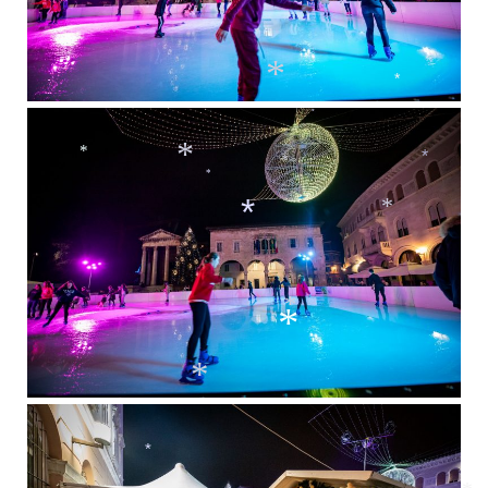
*
*
*
*
*
*
*
*
*
*
*
*