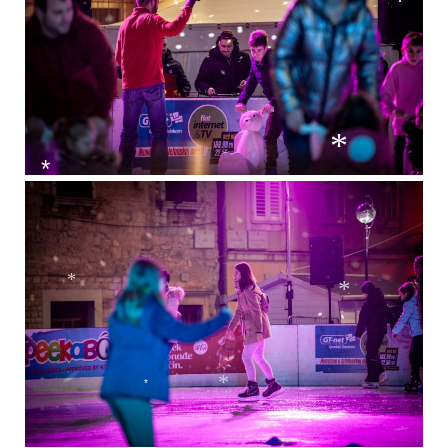
*
*
*
*
*
*
*
*
*