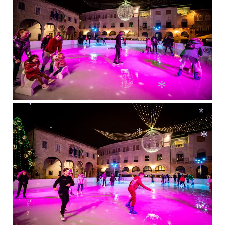
*
*
*
*
*
*
*
*
*
*