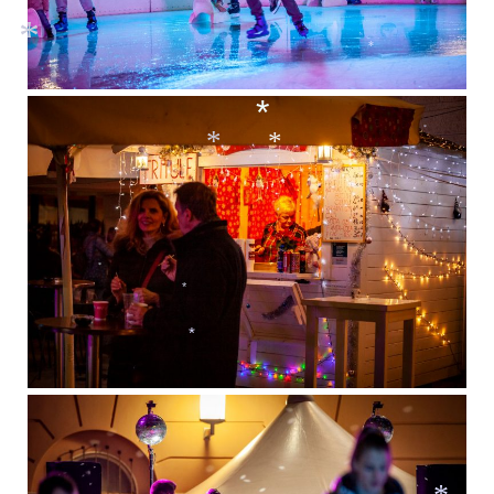
*
*
*
*
*
*
*
*
*
*