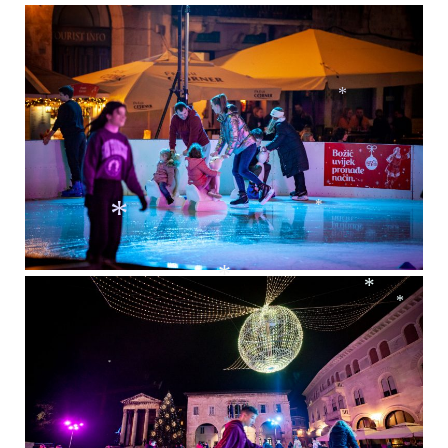
*
*
*
*
*
*
*
*
*