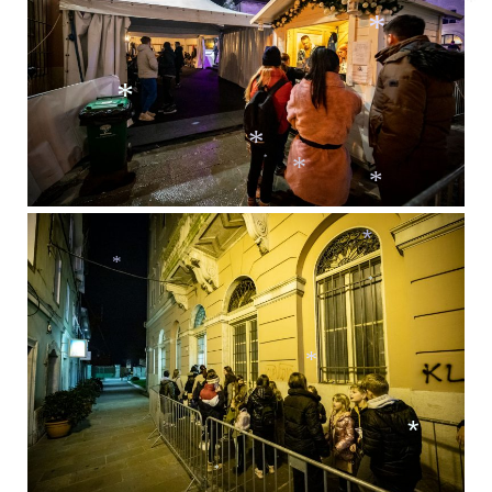
*
*
*
*
*
*
*
*
*
*
*
*
*
*