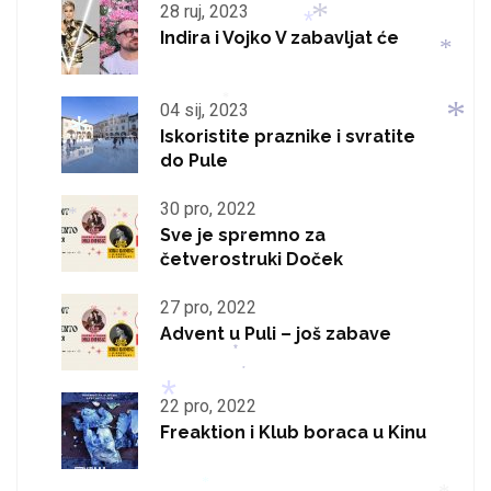
28 ruj, 2023
Indira i Vojko V zabavljat će
*
*
04 sij, 2023
*
Iskoristite praznike i svratite
*
*
*
do Pule
30 pro, 2022
Sve je spremno za
četverostruki Doček
*
*
*
*
27 pro, 2022
Advent u Puli – još zabave
*
22 pro, 2022
*
Freaktion i Klub boraca u Kinu