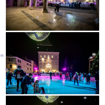
*
*
*
*
*
*
*
*
*
*