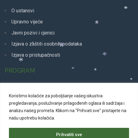
*
O ustanovi
Upravno vijeće
Javni pozivi i cjenici
*
Izjava o zaštiti osobnih podataka
*
Izjava o pristupačnosti
*
*
PROGRAM
Glazbeni program
*
*
*
Koristimo kolačiće za poboljšanje vašeg iskustva
Dječji program
*
*
*
pregledavanja, posluživanje prilagođenih oglasa ili sadržaja i
Plesni program
analizu našeg prometa.
Klikom na "Prihvati sve" pristajete na
našu upotrebu kolačića.
Kazališne predstave
Svakodnevni program
Prihvatiti sve