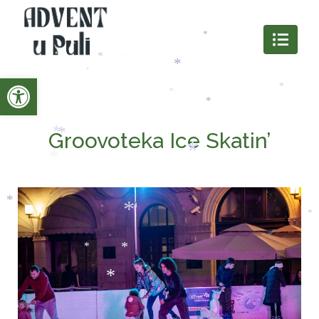
*
*
*
*
Open toolbar
*
*
*
*
*
*
Groovoteka Ice Skatin’
*
*
*
*
*
*
*
*
*
*
*
*
*