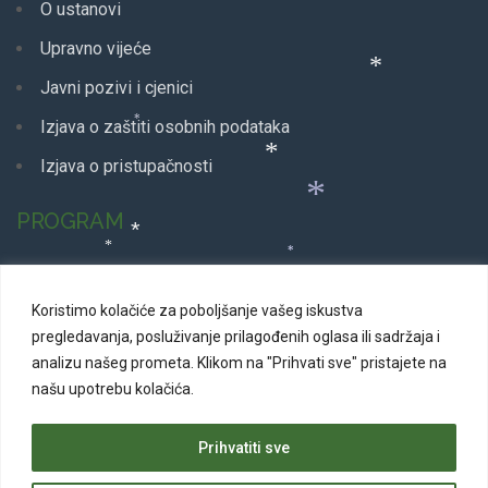
*
O ustanovi
*
*
Upravno vijeće
*
Javni pozivi i cjenici
*
Izjava o zaštiti osobnih podataka
*
Izjava o pristupačnosti
*
PROGRAM
Glazbeni program
*
*
*
*
Koristimo kolačiće za poboljšanje vašeg iskustva
Dječji program
pregledavanja, posluživanje prilagođenih oglasa ili sadržaja i
Plesni program
analizu našeg prometa.
Klikom na "Prihvati sve" pristajete na
*
našu upotrebu kolačića.
Kazališne predstave
*
*
Svakodnevni program
Prihvatiti sve
*