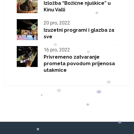
*
Izložba “Božićne njuškice” u
Kinu Valli
20 pro, 2022
*
Izuzetni programi i glazba za
sve
16 pro, 2022
*
Privremeno zatvaranje
*
*
prometa povodom prijenosa
*
*
utakmice
*
*
*
*
*
*
*
*
*