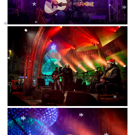
*
*
*
*
*
*
*
*
*
*
*
*
*
*
*
*
*
*
*