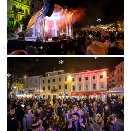
*
*
*
*
*
*
*
*
*
*
*
*
*
*
*
*
*
*
*
*