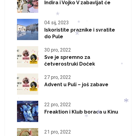
*
Indira i Vojko V zabavljat će
*
*
*
04 sij, 2023
*
Iskoristite praznike i svratite
*
do Pule
*
*
*
30 pro, 2022
Sve je spremno za
*
četverostruki Doček
*
*
27 pro, 2022
Advent u Puli – još zabave
*
*
22 pro, 2022
*
Freaktion i Klub boraca u Kinu
*
*
21 pro, 2022
*