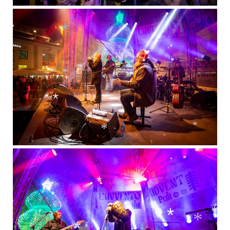
*
*
*
*
*
*
*
*
*
*
*
*
*
*