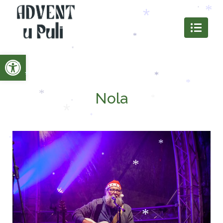
*
*
*
*
*
*
*
*
*
Open toolbar
*
*
*
Nola
*
*
*
*
*
*
*
*
*
*
*
*
*
*