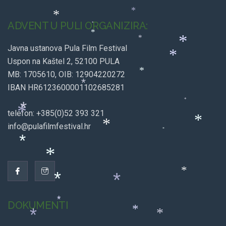
*
*
ADVENT U PULI ORGANIZIRA:
*
*
*
Javna ustanova Pula Film Festival
*
*
Uspon na Kaštel 2, 52100 PULA
MB: 1705610, OIB: 12904220272
*
IBAN HR6123600001102685281
*
*
*
*
telefon: +385(0)52 393 321
info@pulafilmfestival.hr
*
*
*
*
*
*
*
*
DOKUMENTI
*
*