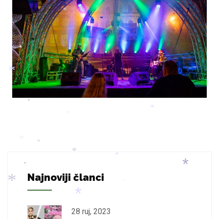
*
*
*
*
*
*
*
*
*
*
*
*
Najnoviji članci
*
*
*
28 ruj, 2023