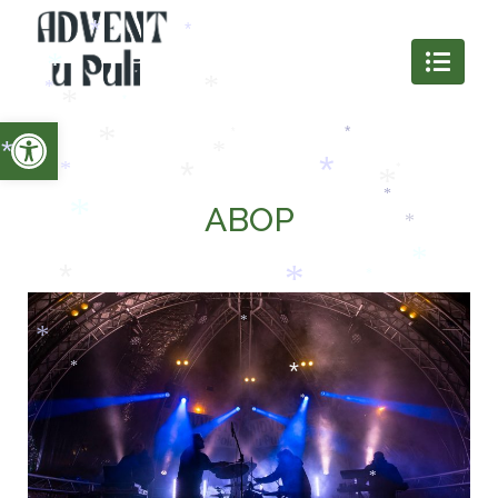
*
*
*
*
Open toolbar
*
*
*
*
*
*
*
*
ABOP
*
*
*
*
*
*
*
*
*
*
*
*
*
*
*
*
*
*
*