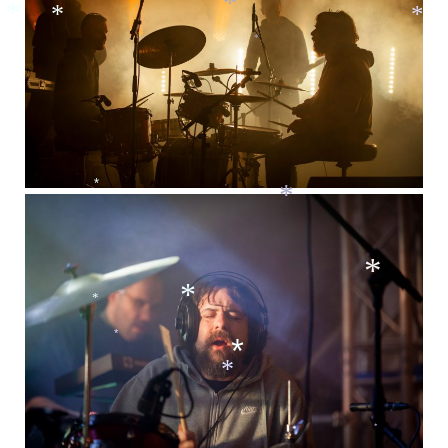
*
*
*
*
*
*
*
*
*
*
*
*
*
*
*
*
*