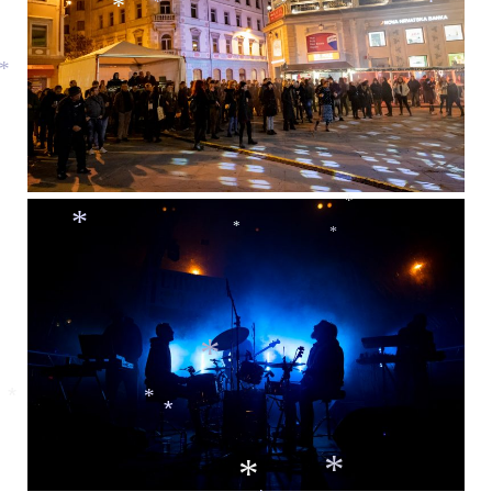
*
*
*
*
*
*
*
*
*
*
*
*
*