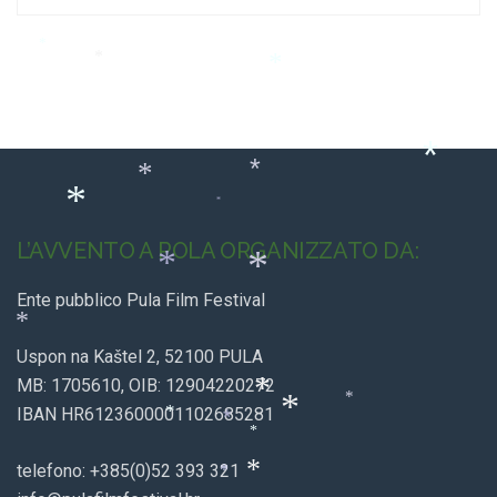
*
*
*
*
*
*
*
*
*
L’AVVENTO A POLA ORGANIZZATO DA:
*
Ente pubblico Pula Film Festival
*
Uspon na Kaštel 2, 52100 PULA
*
*
MB: 1705610, OIB: 12904220272
IBAN HR6123600001102685281
*
*
*
*
telefono: +385(0)52 393 321
*