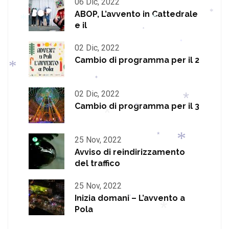
06 Dic, 2022
*
*
ABOP, L’avvento in Cattedrale
*
*
*
e il
*
*
*
*
*
02 Dic, 2022
*
*
Cambio di programma per il 2
*
02 Dic, 2022
*
Cambio di programma per il 3
*
*
25 Nov, 2022
Avviso di reindirizzamento
*
*
del traffico
*
25 Nov, 2022
Inizia domani – L’avvento a
Pola
*
*