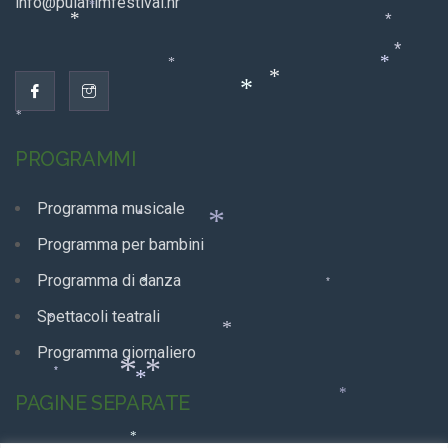
*
info@pulafilmfestival.hr
*
*
*
*
*
*
*
*
*
*
*
PROGRAMMI
Programma musicale
Programma per bambini
*
Programma di danza
*
*
*
Spettacoli teatrali
Programma giornaliero
*
*
*
PAGINE SEPARATE
*
*