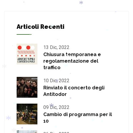
*
*
*
*
*
Articoli Recenti
*
*
*
13 Dic, 2022
*
*
Chiusura temporanea e
regolamentazione del
traffico
*
*
10 Dic, 2022
*
Rinviato il concerto degli
*
*
*
*
Antitodor
*
09 Dic, 2022
*
Cambio di programma per il
10
*
*