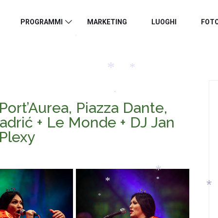
*
*
*
*
*
PROGRAMMI
MARKETING
LUOGHI
FOT
*
*
*
ort’Aurea, Piazza Dante,
*
*
adrić + Le Monde + DJ Jan
*
Plexy
*