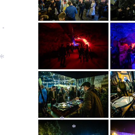
*
*
*
*
*
*
*