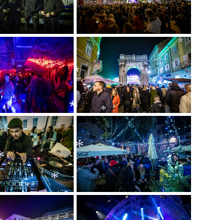
*
*
*
*
*
*
*
*