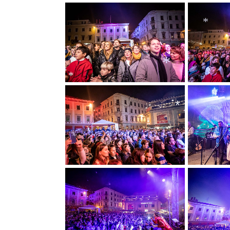
*
*
*
*
*
*
*