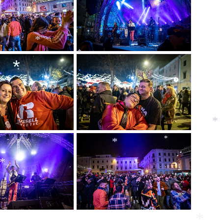
*
*
*
*
*
*
*
*
*
*
*
*