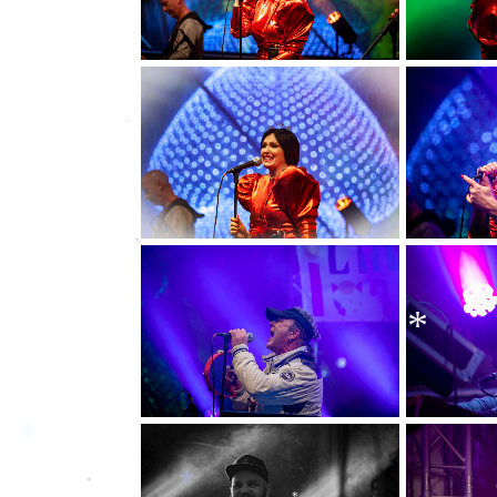
*
*
*
*
*