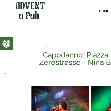
HOME
Open toolbar
*
*
Capodanno: Piazza P
*
Zerostrasse - Nina B
*
*
*
*
*