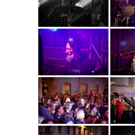
*
*
*
*
*
*
*
*
*
*