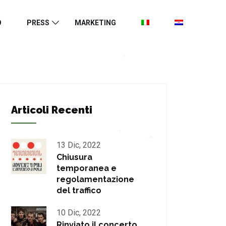
O
PRESS
MARKETING
*
*
*
Articoli Recenti
*
13 Dic, 2022
*
*
Chiusura
temporanea e
*
regolamentazione
del traffico
10 Dic, 2022
Rinviato il concerto