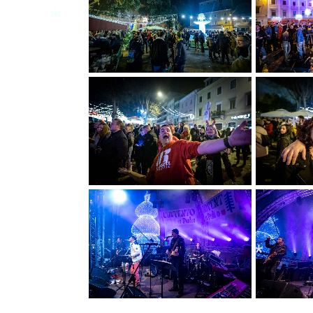
*
*
*
*
*