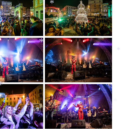
*
*
*
*
*
*
*
*
*
*