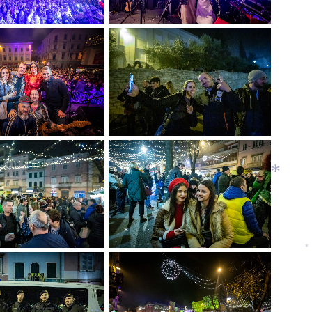
*
*
*
*