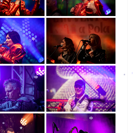
*
*
*
*
*
*
*
*
*
*