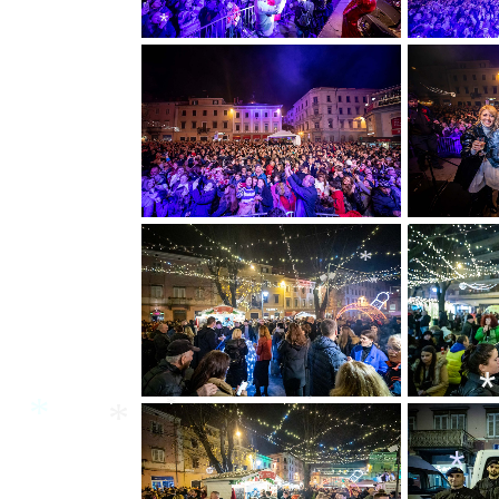
*
*
*
*
*