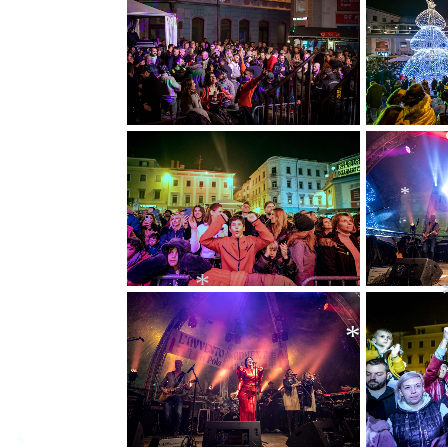
*
*
*
*
*
*
*
*
*
*