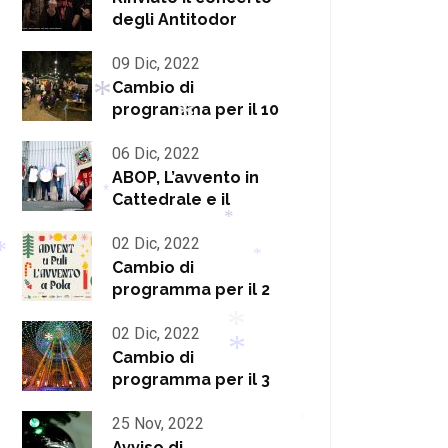
degli Antitodor
*
09 Dic, 2022
Cambio di
programma per il 10
06 Dic, 2022
*
ABOP, L’avvento in
Cattedrale e il
*
02 Dic, 2022
*
*
*
Cambio di
programma per il 2
*
*
02 Dic, 2022
*
Cambio di
programma per il 3
*
25 Nov, 2022
Avviso di