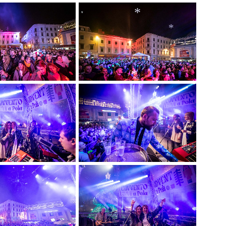
*
*
*
*
*
*
*
*
*