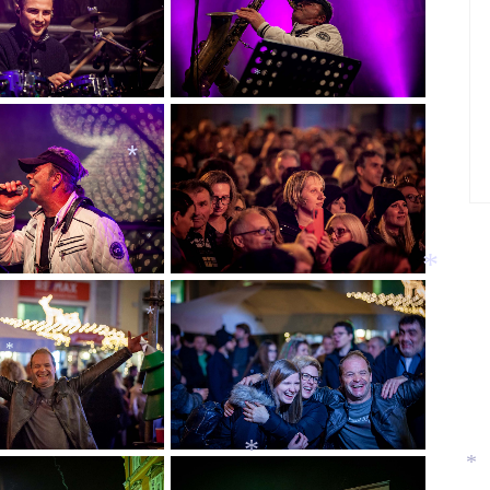
*
*
*
*
*
*
*
*
*
*