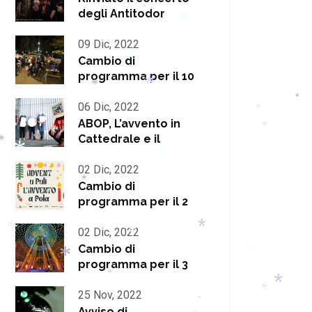
degli Antitodor
*
*
09 Dic, 2022
*
Cambio di
*
*
programma per il 10
*
*
06 Dic, 2022
*
*
ABOP, L’avvento in
*
*
*
Cattedrale e il
*
*
*
*
02 Dic, 2022
Cambio di
*
programma per il 2
02 Dic, 2022
*
*
*
Cambio di
*
programma per il 3
*
*
25 Nov, 2022
*
*
*
Avviso di