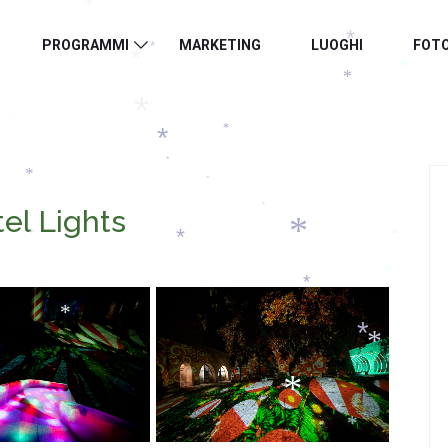
*
*
*
PROGRAMMI
MARKETING
LUOGHI
FOT
*
*
*
*
*
*
*
*
*
*
*
*
*
el Lights
*
*
*
*
*
*
*
*
*
*
*
*
*