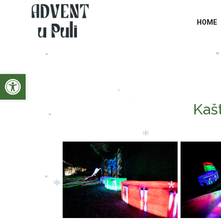
*
*
HOME
*
*
*
Open toolbar
*
Kašt
*
*
*
*
*
*
*
*
*