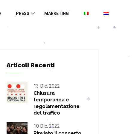
*
*
O
PRESS
MARKETING
*
*
*
*
*
*
*
Articoli Recenti
*
*
13 Dic, 2022
*
Chiusura
*
temporanea e
regolamentazione
*
*
del traffico
*
10 Dic, 2022
*
Rinviato il concerto