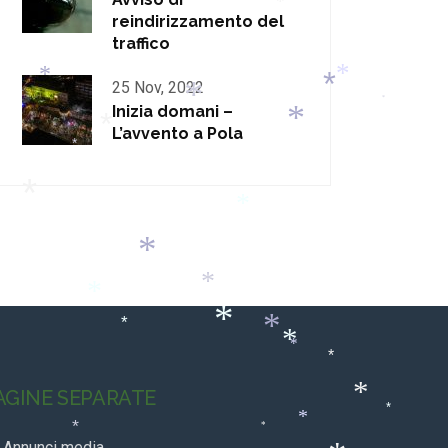
*
*
reindirizzamento del
traffico
25 Nov, 2022
*
*
*
*
Inizia domani –
*
L’avvento a Pola
*
*
*
*
*
*
*
*
*
*
*
*
*
*
AGINE SEPARATE
*
*
*
*
*
Annunci media