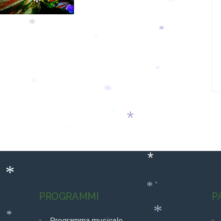
*
*
*
*
*
*
*
*
*
*
*
*
*
*
*
*
PROGRAMMI
P
*
Programma musicale