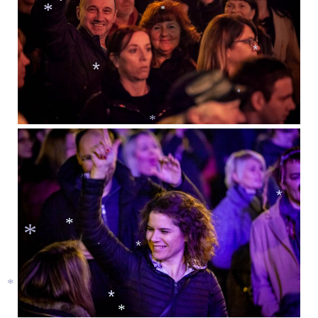
*
*
*
*
*
*
*
*
*
*
*
*
*
*
*