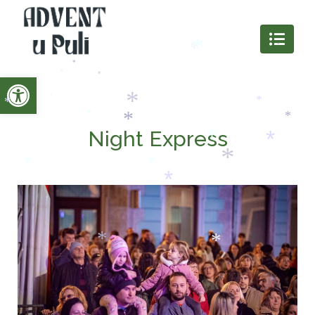
*
*
*
*
Open toolbar
*
*
*
*
*
Night Express
*
*
*
*
*
*
*
*
*
*
*
*
*