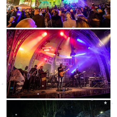
*
*
*
*
*
*
*
*
*
*
*
*
*
*
*
*