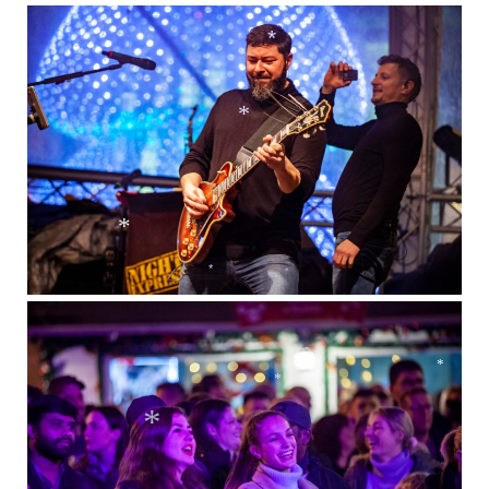
*
*
*
*
*
*
*
*
*
*
*
*