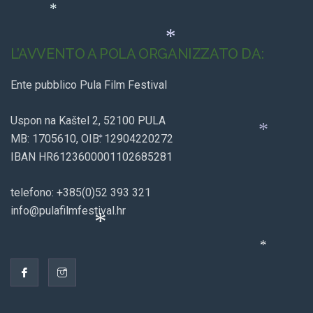
*
*
*
L’AVVENTO A POLA ORGANIZZATO DA:
*
*
Ente pubblico Pula Film Festival
*
Uspon na Kaštel 2, 52100 PULA
MB: 1705610, OIB: 12904220272
IBAN HR6123600001102685281
*
telefono: +385(0)52 393 321
info@pulafilmfestival.hr
*
*