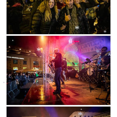
*
*
*
*
*
*
*
*
*
*
*
*
*