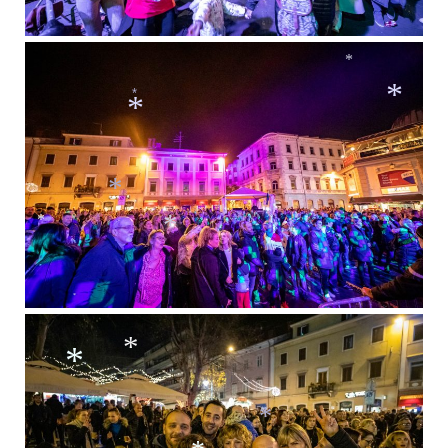
*
*
*
*
*
*
*
*
*
*
*
*