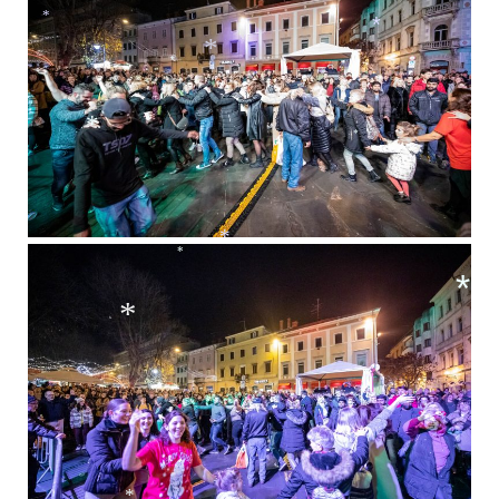
*
*
*
*
*
*
*
*
*
*
*
*