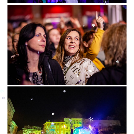
*
*
*
*
*
*
*
*
*
*
*
*