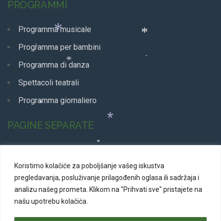
PROGRAMMI
*
Programma musicale
Programma per bambini
Programma di danza
*
*
Spettacoli teatrali
*
Programma giornaliero
*
*
PAGINE SEPARATE
*
Annunci media
Koristimo kolačiće za poboljšanje vašeg iskustva
Foto
*
pregledavanja, posluživanje prilagođenih oglasa ili sadržaja i
*
Luoghi
analizu našeg prometa.
Klikom na "Prihvati sve" pristajete na
našu upotrebu kolačića.
Marketing
Programmi terminati
*