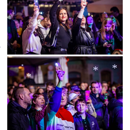
*
*
*
*
*
*
*
*
*
*
*
*
*
*