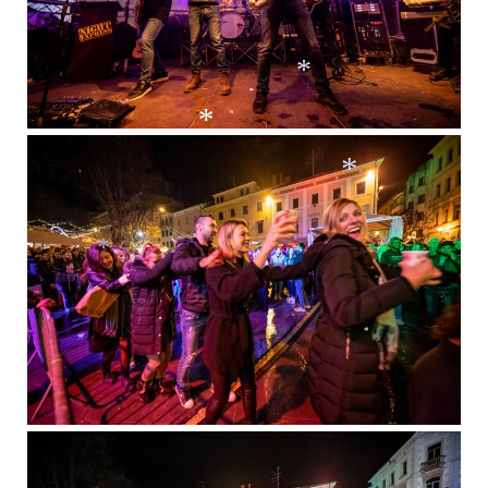
*
*
*
*
*
*
*
*
*
*