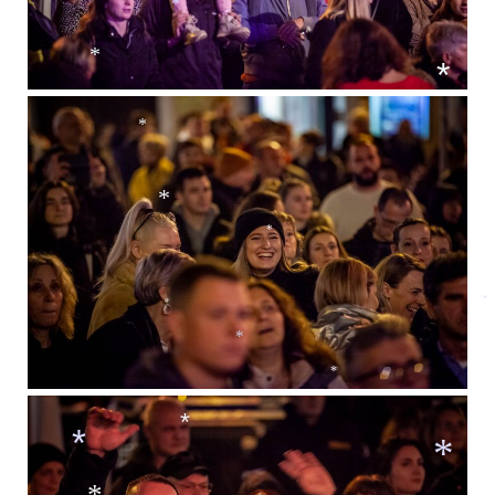
*
*
*
*
*
*
*
*
*
*
*