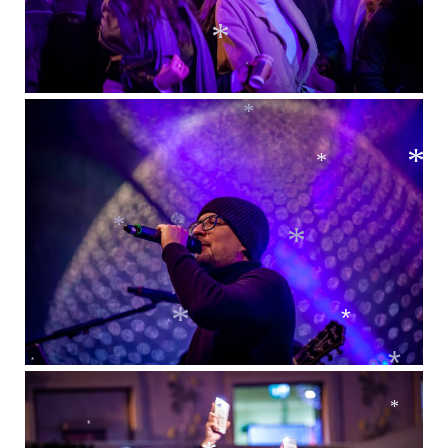
*
*
*
*
*
*
*
*
*
*