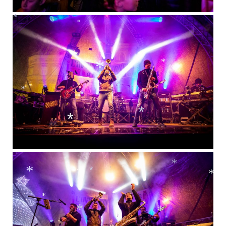
*
*
*
*
*
*
*
*
*
*
*
*
*