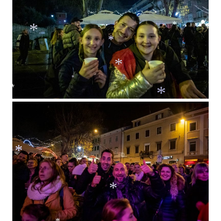
*
*
*
*
*
*
*
*
*
*
*
*
*
*