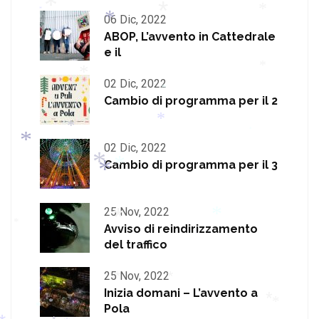
*
*
*
*
*
06 Dic, 2022
*
*
ABOP, L’avvento in Cattedrale
e il
*
*
02 Dic, 2022
*
Cambio di programma per il 2
*
*
*
02 Dic, 2022
*
Cambio di programma per il 3
*
*
*
25 Nov, 2022
*
*
Avviso di reindirizzamento
*
*
del traffico
25 Nov, 2022
*
*
Inizia domani – L’avvento a
*
Pola
*
*
*