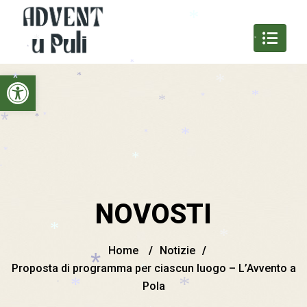
*
*
*
*
*
Open toolbar
*
*
*
*
*
*
*
*
*
*
*
*
*
*
NOVOSTI
*
*
Home
/
Notizie
/
Proposta di programma per ciascun luogo – L’Avvento a
*
*
Pola
*
*
*