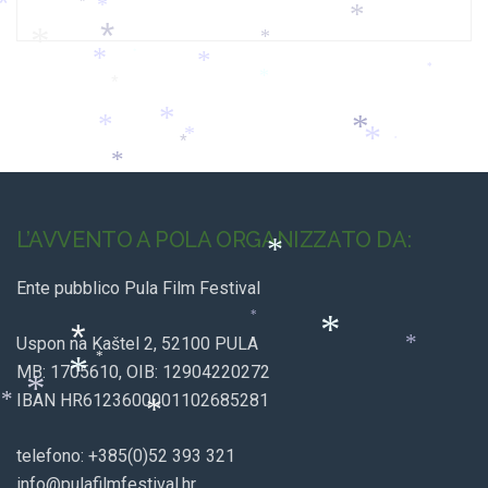
*
*
*
*
*
*
*
*
*
*
*
*
*
*
*
*
*
*
*
*
*
L’AVVENTO A POLA ORGANIZZATO DA:
*
Ente pubblico Pula Film Festival
*
Uspon na Kaštel 2, 52100 PULA
*
*
*
*
MB: 1705610, OIB: 12904220272
*
IBAN HR6123600001102685281
*
*
*
telefono: +385(0)52 393 321
info@pulafilmfestival.hr