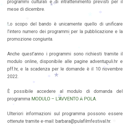
programmi culturali e di intrattenimento previsti per il
*
*
mese di dicembre.
*
*
*
*
*
*
Lo scopo del bando è unicamente quello di unificare
*
*
l’intero numero dei programmi per la pubblicazione e la
*
promozione congiunta.
*
Anche quest’anno i programmi sono richiesti tramite il
modulo online, disponibile alle pagine adventupuli.hr e
*
pff.hr, e la scadenza per le domande è il 10 novembre
*
2022.
*
*
*
È possibile accedere al modulo di domanda del
*
*
programma
MODULO – L’AVVENTO A POLA
.
*
*
*
Ulteriori informazioni sul programma possono essere
ottenute tramite e-mail: barbara@pulafilmfestival.hr.
*
*