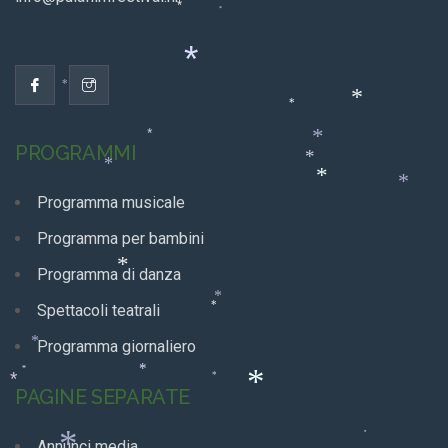
*
*
*
*
*
*
*
*
PROGRAMMI
*
*
*
*
Programma musicale
Programma per bambini
Programma di danza
*
*
Spettacoli teatrali
*
Programma giornaliero
*
*
*
*
*
PAGINE SEPARATE
*
*
Annunci media