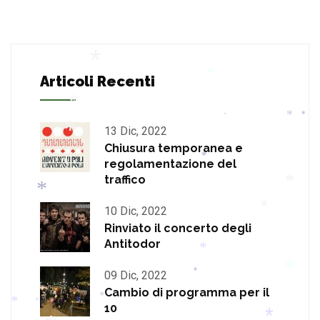
*
*
Articoli Recenti
*
*
*
*
*
*
13 Dic, 2022
*
Chiusura temporanea e
*
*
*
regolamentazione del
traffico
*
*
*
10 Dic, 2022
*
*
Rinviato il concerto degli
Antitodor
*
09 Dic, 2022
*
*
Cambio di programma per il
*
10
*
*