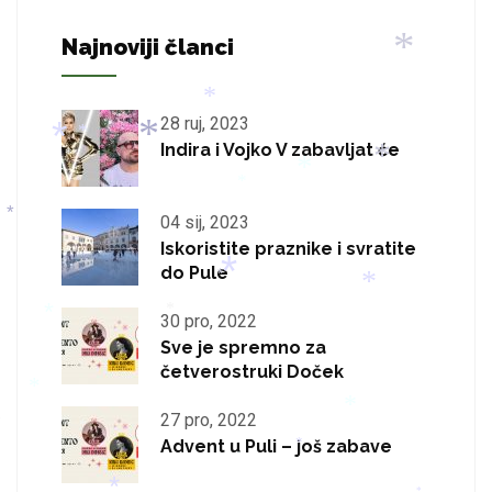
Najnoviji članci
*
*
*
28 ruj, 2023
*
Indira i Vojko V zabavljat će
*
*
*
*
*
*
04 sij, 2023
*
Iskoristite praznike i svratite
do Pule
*
*
*
30 pro, 2022
*
*
Sve je spremno za
četverostruki Doček
*
*
27 pro, 2022
*
*
Advent u Puli – još zabave
*
*