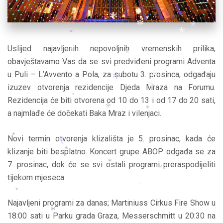
*
*
*
*
*
*
*
*
Uslijed najavljenih nepovoljnih vremenskih prilika,
*
*
obavještavamo Vas da se svi predviđeni programi Adventa
u Puli – L’Avvento a Pola, za subotu 3. prosinca, odgađaju
*
*
izuzev otvorenja rezidencije Djeda Mraza na Forumu.
*
Rezidencija će biti otvorena od 10 do 13 i od 17 do 20 sati,
*
*
a najmlađe će dočekati Baka Mraz i vilenjaci.
*
*
Novi termin otvorenja klizališta je 5. prosinac, kada će
*
*
*
klizanje biti besplatno. Koncert grupe ABOP odgađa se za
*
7. prosinac, dok će se svi ostali programi preraspodijeliti
*
*
tijekom mjeseca.
*
*
*
*
Najavljeni programi za danas; Martiniuss Cirkus Fire Show u
18:00 sati u Parku grada Graza, Messerschmitt u 20:30 na
*