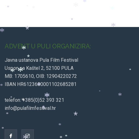
*
*
*
*
*
*
*
*
*
*
*
*
ADVENT U PULI ORGANIZIRA:
*
Javna ustanova Pula Film Festival
*
Uspon na Kaštel 2, 52100 PULA
*
*
*
*
MB: 1705610, OIB: 12904220272
IBAN HR6123600001102685281
*
*
*
*
telefon: +385(0)52 393 321
*
*
*
info@pulafilmfestival.hr
*
*
*
*
*
*