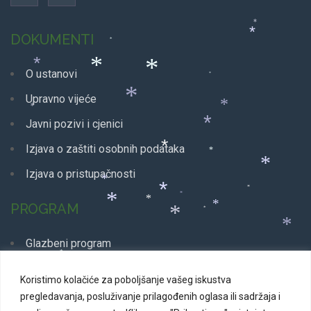
*
*
*
*
DOKUMENTI
*
*
*
O ustanovi
*
*
*
Upravno vijeće
*
*
*
Javni pozivi i cjenici
*
Izjava o zaštiti osobnih podataka
*
*
*
Izjava o pristupačnosti
*
*
*
*
*
PROGRAM
*
*
*
*
*
Glazbeni program
*
Dječji program
*
*
*
Koristimo kolačiće za poboljšanje vašeg iskustva
*
Plesni program
pregledavanja, posluživanje prilagođenih oglasa ili sadržaja i
*