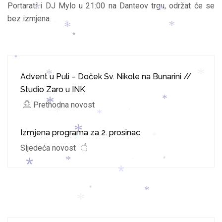
Portarati i DJ Mylo u 21:00 na Danteov trgu, održat će se
*
*
bez izmjena.
*
*
*
*
*
*
Advent u Puli – Doček Sv. Nikole na Bunarini //
*
*
Studio Zaro u INK
*
Prethodna novost
*
*
*
*
Izmjena programa za 2. prosinac
*
*
*
*
Sljedeća novost
*
*
*
*
*
*
*
*