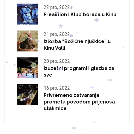
*
*
22 pro, 2022
*
*
*
*
Freaktion i Klub boraca u Kinu
*
*
*
*
21 pro, 2022
*
*
*
Izložba “Božićne njuškice” u
*
Kinu Valli
*
*
*
20 pro, 2022
*
Izuzetni programi i glazba za
*
*
*
sve
*
*
16 pro, 2022
*
*
*
Privremeno zatvaranje
prometa povodom prijenosa
utakmice
*
*
*
*