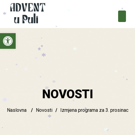
*
*
*
*
*
*
*
*
Open toolbar
*
*
*
*
*
*
*
*
*
*
*
*
*
*
*
*
*
*
*
NOVOSTI
*
*
*
Naslovna
/
Novosti
/
Izmjena programa za 3. prosinac
*
*
*
*
*