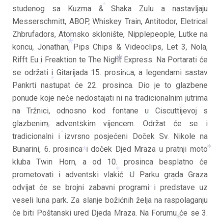
*
studenog sa Kuzma & Shaka Zulu a nastavljaju
*
Messerschmitt, ABOP, Whiskey Train, Antitodor, Eletrical
Zhbrufadors, Atomsko sklonište, Nipplepeople, Lutke na
koncu, Jonathan, Pips Chips & Videoclips, Let 3, Nola,
*
Rifft Eu i Freaktion te The Night Express. Na Portarati će
*
*
*
se održati i Gitarijada 15. prosinca, a legendarni sastav
Pankrti nastupat će 22. prosinca. Dio je to glazbene
*
*
*
ponude koje neće nedostajati ni na tradicionalnim jutrima
na Tržnici, odnosno kod fontane u Ciscuttijevoj s
*
glazbenim adventskim vijencem. Održat će se i
*
*
tradicionalni i izvrsno posjećeni Doček Sv. Nikole na
*
*
Bunarini, 6. prosinca i doček Djed Mraza u pratnji moto
*
kluba Twin Horn, a od 10. prosinca besplatno će
*
prometovati i adventski vlakić. U Parku grada Graza
*
odvijat će se brojni zabavni programi i predstave uz
*
*
*
veseli luna park. Za slanje božićnih želja na raspolaganju
će biti Poštanski ured Djeda Mraza. Na Forumu će se 3.