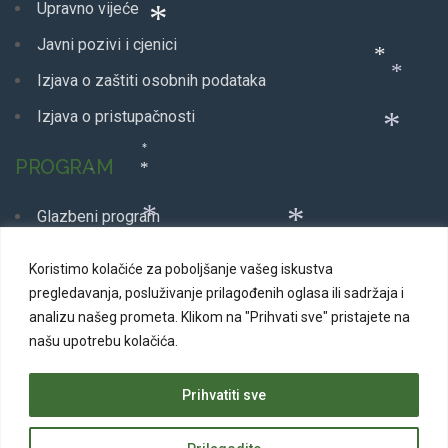
Upravno vijeće
Javni pozivi i cjenici
*
*
Izjava o zaštiti osobnih podataka
*
Izjava o pristupačnosti
*
*
PROGRAM
*
*
Glazbeni program
*
*
Dječji program
Koristimo kolačiće za poboljšanje vašeg iskustva
*
Plesni program
pregledavanja, posluživanje prilagođenih oglasa ili sadržaja i
*
analizu našeg prometa.
Klikom na "Prihvati sve" pristajete na
Kazališne predstave
našu upotrebu kolačića.
*
Svakodnevni program
Prihvatiti sve
*
*