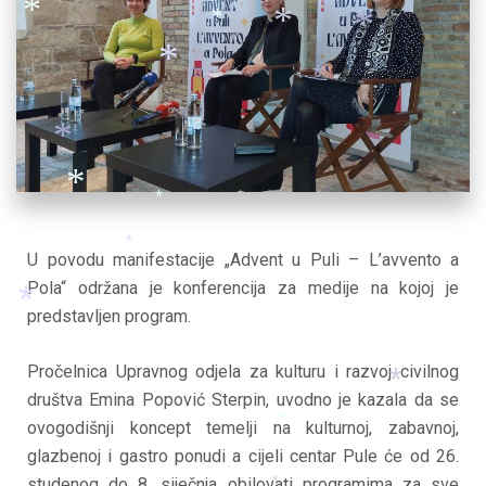
*
*
*
*
*
*
*
*
*
*
*
*
U povodu manifestacije „Advent u Puli – L’avvento a
*
Pola“ održana je konferencija za medije na kojoj je
predstavljen program.
*
Pročelnica Upravnog odjela za kulturu i razvoj civilnog
*
društva Emina Popović Sterpin, uvodno je kazala da se
*
ovogodišnji koncept temelji na kulturnoj, zabavnoj,
*
glazbenoj i gastro ponudi a cijeli centar Pule će od 26.
*
studenog do 8. siječnja obilovati programima za sve