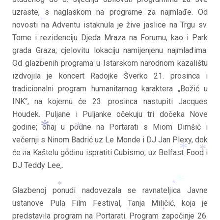
*
uzraste, s naglaskom na programe za najmlađe. Od
novosti na Adventu istaknula je žive jaslice na Trgu sv.
*
*
Tome i rezidenciju Djeda Mraza na Forumu, kao i Park
grada Graza; cjelovitu lokaciju namijenjenu najmlađima.
Od glazbenih programa u Istarskom narodnom kazalištu
*
izdvojila je koncert Radojke Šverko 21. prosinca i
*
tradicionalni program humanitarnog karaktera „Božić u
INK“, na kojemu će 23. prosinca nastupiti Jacques
Houdek. Puljane i Puljanke očekuju tri dočeka Nove
godine; onaj u podne na Portarati s Miom Dimšić i
večernji s Ninom Badrić uz Le Monde i DJ Jan Plexy, dok
*
*
će na Kaštelu godinu ispratiti Cubismo, uz Belfast Food i
*
*
*
DJ Teddy Lee,.
*
Glazbenoj ponudi nadovezala se ravnateljica Javne
*
*
*
*
ustanove Pula Film Festival, Tanja Miličić, koja je
*
predstavila program na Portarati. Program započinje 26.
*