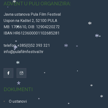
ADVENT U PULI ORGANIZIRA:
*
*
*
Javna ustanova Pula Film Festival
Uspon na Kaštel 2, 52100 PULA
MB: 1705610, OIB: 12904220272
*
*
IBAN HR6123600001102685281
*
*
telefon: +385(0)52 393 321
*
*
info@pulafilmfestival.hr
*
*
*
*
*
*
DOKUMENTI
*
*
O ustanovi
*
*
*