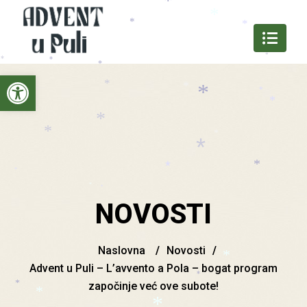
*
*
*
*
*
*
*
*
*
*
*
Open toolbar
*
*
*
*
*
*
*
*
*
*
*
*
*
*
NOVOSTI
Naslovna
/
Novosti
/
Advent u Puli – L’avvento a Pola – bogat program
*
*
započinje već ove subote!
*