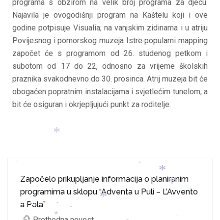
programa s obzirom na velik broj programa za djecu.
*
*
*
Najavila je ovogodišnji program na Kaštelu koji i ove
godine potpisuje Visualia; na vanjskim zidinama i u atriju
Povijesnog i pomorskog muzeja Istre popularni mapping
*
započet će s programom od 26. studenog petkom i
subotom od 17 do 22, odnosno za vrijeme školskih
praznika svakodnevno do 30. prosinca. Atrij muzeja bit će
obogaćen popratnim instalacijama i svjetlećim tunelom, a
bit će osiguran i okrjepljujući punkt za roditelje.
*
*
*
*
*
*
Započelo prikupljanje informacija o planiranim
*
programima u sklopu “Adventa u Puli – L’Avvento
*
*
a Pola”
*
*
*
Prethodna novost