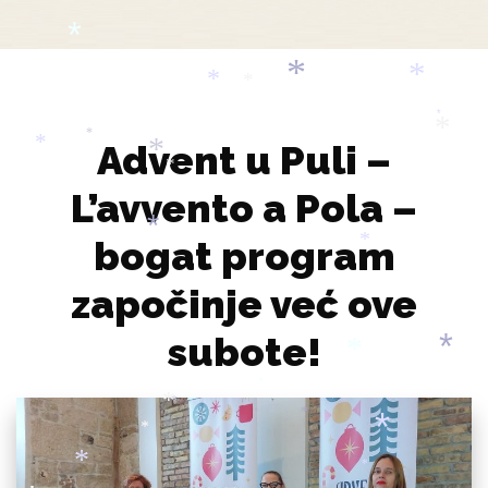
*
*
*
*
*
*
*
*
Advent u Puli –
*
*
*
*
*
L’avvento a Pola –
bogat program
*
*
započinje već ove
subote!
*
*
*
*
*
*
*
*
*
*