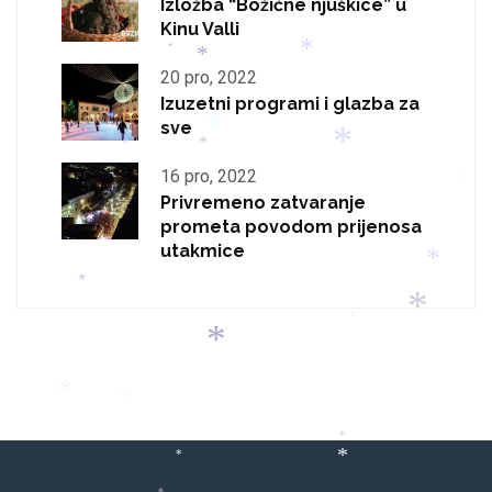
Izložba “Božićne njuškice” u
Kinu Valli
*
*
*
20 pro, 2022
Izuzetni programi i glazba za
sve
*
*
*
*
16 pro, 2022
*
Privremeno zatvaranje
prometa povodom prijenosa
utakmice
*
*
*
*
*
*
*
*
*
*