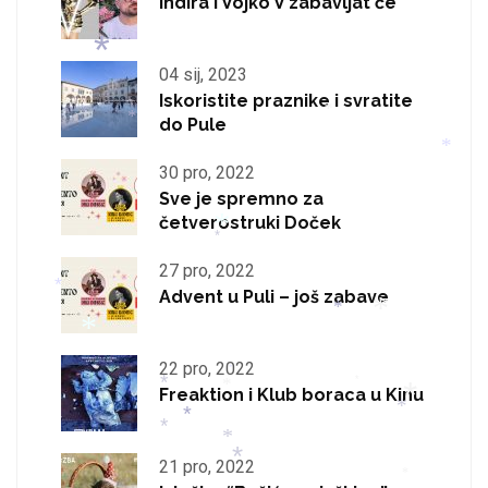
Indira i Vojko V zabavljat će
04 sij, 2023
*
Iskoristite praznike i svratite
do Pule
*
*
*
30 pro, 2022
Sve je spremno za
četverostruki Doček
*
*
*
27 pro, 2022
Advent u Puli – još zabave
*
*
*
*
22 pro, 2022
*
*
Freaktion i Klub boraca u Kinu
*
*
*
*
*
*
*
21 pro, 2022
*
*