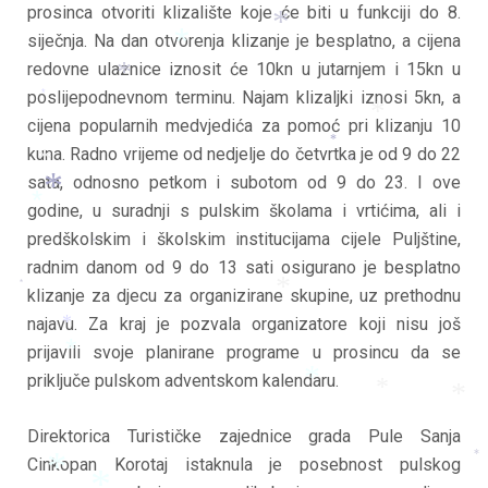
*
prosinca otvoriti klizalište koje će biti u funkciji do 8.
*
siječnja. Na dan otvorenja klizanje je besplatno, a cijena
*
redovne ulaznice iznosit će 10kn u jutarnjem i 15kn u
*
poslijepodnevnom terminu. Najam klizaljki iznosi 5kn, a
*
*
cijena popularnih medvjedića za pomoć pri klizanju 10
*
kuna. Radno vrijeme od nedjelje do četvrtka je od 9 do 22
*
*
sata, odnosno petkom i subotom od 9 do 23. I ove
*
godine, u suradnji s pulskim školama i vrtićima, ali i
*
*
predškolskim i školskim institucijama cijele Puljštine,
*
radnim danom od 9 do 13 sati osigurano je besplatno
klizanje za djecu za organizirane skupine, uz prethodnu
*
*
najavu. Za kraj je pozvala organizatore koji nisu još
*
prijavili svoje planirane programe u prosincu da se
*
priključe pulskom adventskom kalendaru.
*
*
*
Direktorica Turističke zajednice grada Pule Sanja
Cinkopan Korotaj istaknula je posebnost pulskog
*