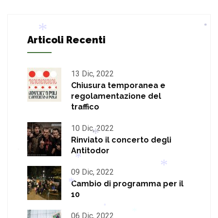
*
Articoli Recenti
*
*
13 Dic, 2022
Chiusura temporanea e
regolamentazione del
traffico
10 Dic, 2022
Rinviato il concerto degli
Antitodor
*
*
09 Dic, 2022
Cambio di programma per il
*
*
10
*
*
06 Dic, 2022
*