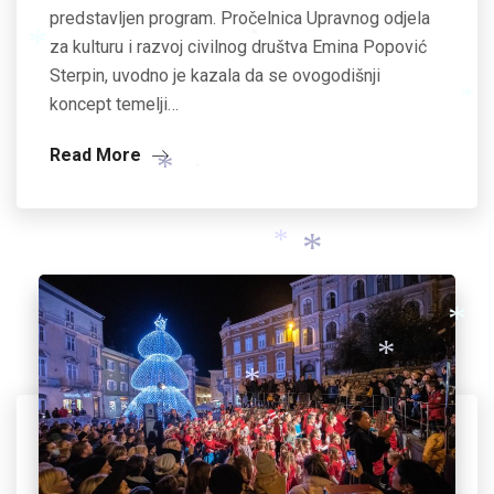
predstavljen program. Pročelnica Upravnog odjela
za kulturu i razvoj civilnog društva Emina Popović
*
Sterpin, uvodno je kazala da se ovogodišnji
koncept temelji…
*
*
Read More
*
*
*
*
*
*
*
*
*