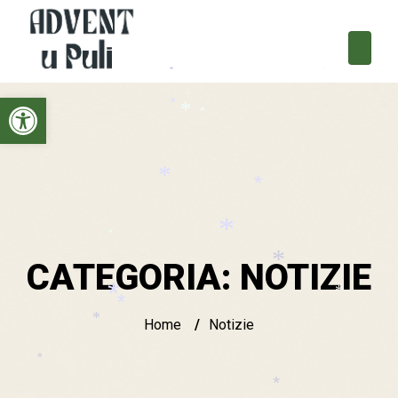
*
*
*
Open toolbar
*
*
*
*
*
*
*
CATEGORIA:
NOTIZIE
*
*
Home
/
Notizie
*
*
*
*
*