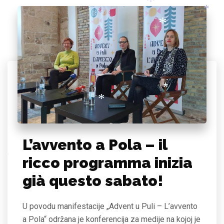
*
*
*
*
*
*
*
*
*
*
*
*
*
*
*
L’avvento a Pola – il
ricco programma inizia
*
già questo sabato!
U povodu manifestacije „Advent u Puli – L’avvento
a Pola“ održana je konferencija za medije na kojoj je