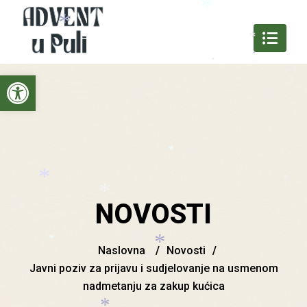
*
*
*
Open toolbar
*
*
*
NOVOSTI
*
*
*
Naslovna
/
Novosti
/
*
Javni poziv za prijavu i sudjelovanje na usmenom
nadmetanju za zakup kućica
*