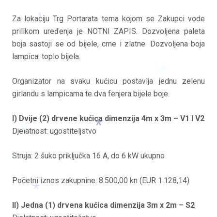
Za lokaciju Trg Portarata tema kojom se Zakupci vode
prilikom uređenja je NOTNI ZAPIS. Dozvoljena paleta
*
boja sastoji se od bijele, crne i zlatne. Dozvoljena boja
lampica: toplo bijela.
*
Organizator na svaku kućicu postavlja jednu zelenu
girlandu s lampicama te dva fenjera bijele boje.
*
I) Dvije (2) drvene kućica dimenzija 4m x 3m – V1 I V2
Djelatnost: ugostiteljstvo
Struja: 2 šuko priključka 16 A, do 6 kW ukupno
*
*
*
Početni iznos zakupnine: 8.500,00 kn (EUR 1.128,14)
II) Jedna (1) drvena kućica dimenzija 3m x 2m – S2