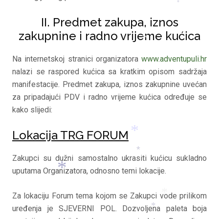
*
II. Predmet zakupa, iznos
zakupnine i radno vrijeme kućica
Na internetskoj stranici organizatora
www.adventupuli.hr
*
nalazi se raspored kućica sa kratkim opisom sadržaja
manifestacije. Predmet zakupa, iznos zakupnine uvećan
za pripadajući PDV i radno vrijeme kućica određuje se
*
kako slijedi:
Lokacija TRG FORUM
Zakupci su dužni samostalno ukrasiti kućicu sukladno
*
uputama Organizatora, odnosno temi lokacije.
*
Za lokaciju Forum tema kojom se Zakupci vode prilikom
uređenja je SJEVERNI POL. Dozvoljena paleta boja
*