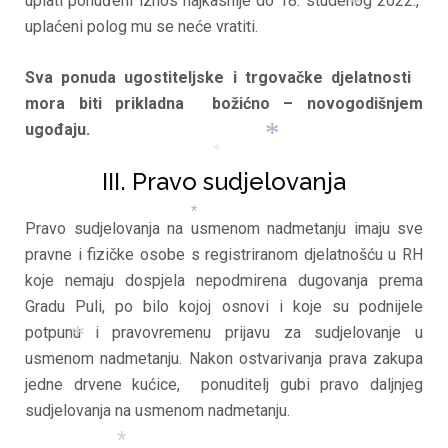
uplati ponuđeni iznos najkasnije do 18. studenog 2022.,
uplaćeni polog mu se neće vratiti.
*
Sva ponuda ugostiteljske i trgovačke djelatnosti
mora biti prikladna božićno – novogodišnjem
ugođaju.
*
III. Pravo sudjelovanja
*
*
Pravo sudjelovanja na usmenom nadmetanju imaju sve
*
pravne i fizičke osobe s registriranom djelatnošću u RH
koje nemaju dospjela nepodmirena dugovanja prema
Gradu Puli, po bilo kojoj osnovi i koje su podnijele
potpunu i pravovremenu prijavu za sudjelovanje u
usmenom nadmetanju. Nakon ostvarivanja prava zakupa
jedne drvene kućice, ponuditelj gubi pravo daljnjeg
*
sudjelovanja na usmenom nadmetanju.