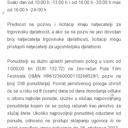
Svaki dan od 10.00 h -13.00 h i od 16.00 h -20.00 h max
od 16.00 h -24-00 h
Prednost na pozivu i licitaciji imaju natjecatelji za
*
trgovinsku djelatnost, a ako se na poziv ne javi dovoljan
*
broj natjecatelja trgovinske djelatnosti, licitaciji mogu
pristupiti natjecatelji za ugostiteljsku djelatnost
Ponuditelji su dužni uplatiti jamstveni polog u visini od
1.000,00 kn (EUR 132.72) na žiro-račun Pula Film
Festivala (IBAN HR6123600001102685281, poziv na
broj: OIB ponuditelja). Povrat jamstvenog pologa izvršit
će se u roku od 8 (osam) dana od dana donošenja odluke
o izboru najbolje ponude, izuzev u slučaju najpovoljnijeg
ponuditelja kojem će se polog računati kao jamstvo za
slučaj štete. Ukoliko najpovoljniji ponuditelj odustane od
*
ponude, odnosno ne pristupi sklapanju ugovora ili ne