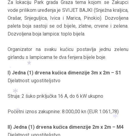
Za lokaciju Park grada Graza tema kojom se Zakupci
*
vode prilikom uređenja je SVIJET BAJKI (Snježna kraljica,
Orašar, Snjeguljica, Ivica i Marica, Pinokio). Dozvoljena
paleta boja sastoji se od bijele, zlatne, crvene i zelena.
Dozvoljena boja lampica: toplo bijela.
Organizator na svaku kućicu postavlja jednu zelenu
girlandu s lampicama te dva fenjera bijele boje.
I) Jedna (1) drvena kućica dimenzije 3m x 2m – S1
*
Djelatnost: ugostiteljstvo
*
Struja: 2 šuko priključka 16 A, do 6 kW ukupno
Početni iznos zakupnine: 8.000,00 kn (EUR 1.061,78)
*
II) Jedna (1) drvena kućica dimenzije 2m x 2m – M4
*
Djelatnost: ugostiteljstvo