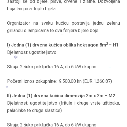
sastoji se od bijele, plave, crvene i zlatne. Dozvoljena
*
*
boja lampica: toplo bijela.
Organizator na svaku kućicu postavlja jednu zelenu
girlandu s lampicama te dva fenjera bijele boje.
2
I) Jedna (1) drvena kućica oblika heksagon 8m
–
H1
*
Djelatnost: ugostiteljstvo
*
Struja: 2 šuko priključka 16 A, do 6 kW ukupno
*
Početni iznos zakupnine: 9.500,00 kn (EUR 1.260,87)
*
II) Jedna (1) drvena kućica dimenzija 2m x 2m – M2
*
Djelatnost: ugostiteljstvo (fritule i druge vrste uštipaka,
palačinke te druge slastice)
Struja: 2 šuko priključka 16 A, do 6 kW ukupno