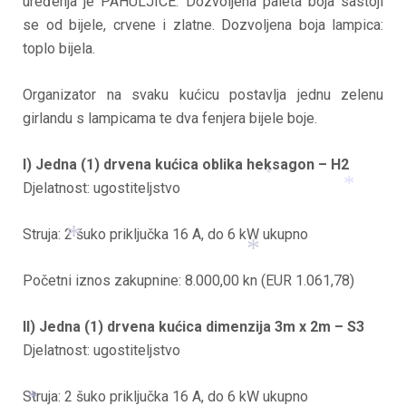
uređenja je PAHULJICE. Dozvoljena paleta boja sastoji
*
se od bijele, crvene i zlatne. Dozvoljena boja lampica:
*
toplo bijela.
Organizator na svaku kućicu postavlja jednu zelenu
girlandu s lampicama te dva fenjera bijele boje.
I) Jedna (1) drvena kućica oblika heksagon – H2
*
Djelatnost: ugostiteljstvo
*
Struja: 2 šuko priključka 16 A, do 6 kW ukupno
*
Početni iznos zakupnine: 8.000,00 kn (EUR 1.061,78)
*
*
II) Jedna (1) drvena kućica dimenzija 3m x 2m – S3
Djelatnost: ugostiteljstvo
Struja: 2 šuko priključka 16 A, do 6 kW ukupno