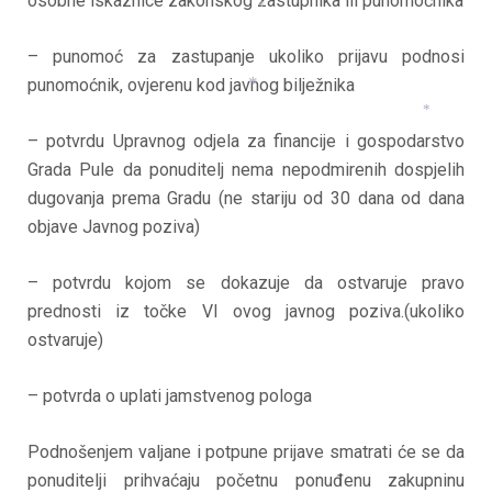
osobne iskaznice zakonskog zastupnika ili punomoćnika
*
*
– punomoć za zastupanje ukoliko prijavu podnosi
punomoćnik, ovjerenu kod javnog bilježnika
*
– potvrdu Upravnog odjela za financije i gospodarstvo
*
Grada Pule da ponuditelj nema nepodmirenih dospjelih
dugovanja prema Gradu (ne stariju od 30 dana od dana
objave Javnog poziva)
– potvrdu kojom se dokazuje da ostvaruje pravo
prednosti iz točke VI ovog javnog poziva.(ukoliko
ostvaruje)
– potvrda o uplati jamstvenog pologa
Podnošenjem valjane i potpune prijave smatrati će se da
ponuditelji prihvaćaju početnu ponuđenu zakupninu