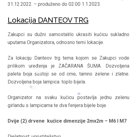
31.12.2022. – produženo do 02:00 1.1.2023.
*
Lokacija DANTEOV TRG
Zakupci su dužni samostalno ukrasiti kućicu sukladno
uputama Organizatora, odnosno temi lokacije.
*
*
Za lokaciju Danteov trg tema kojom se Zakupci vode
prilikom uređenja je ZAČARANA ŠUMA. Dozvoljena
paleta boja sastoji se od crne, tamno zelene i zlatne.
Dozvoljena boja lampica: toplo bijela.
*
Organizator na svaku kućicu postavlja jednu zelenu
*
girlandu s lampicama te dva fenjera bijele boje.
*
*
*
Dvije (2) drvene kućice dimenzije 2mx2m – M6 I M7
Djelatnost: ugostiteljstvo